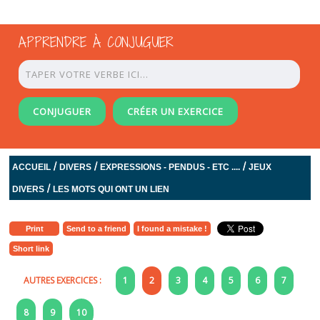
APPRENDRE À CONJUGUER
CONJUGUER
CRÉER UN EXERCICE
/
/
/
ACCUEIL
DIVERS
EXPRESSIONS - PENDUS - ETC ....
JEUX
/
DIVERS
LES MOTS QUI ONT UN LIEN
Print
Send to a friend
I found a mistake !
Short link
AUTRES EXERCICES :
1
2
3
4
5
6
7
8
9
10