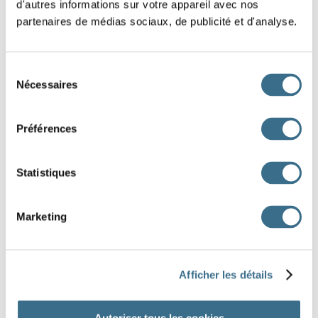
d'autres informations sur votre appareil avec nos
un feu
partenaires de médias sociaux, de publicité et d'analyse.
un cadeau
Sélection
un boulanger
Nécessaires
du
consentement
du rouge
Préférences
de la pluie
Statistiques
un artiste
des nuages
du noir
un peintre
Marketing
un anniversaire
une cheminée
un pain
Afficher les détails
DONE!