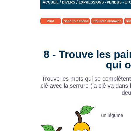
/
/
ACCUEIL
DIVERS
EXPRESSIONS - PENDUS - ETC .
Print
Send to a friend
I found a mistake !
Sho
8 - Trouve les pa
qui o
Trouve les mots qui se complètent
clé avec la serrure (la clé va dans 
deu
un légume