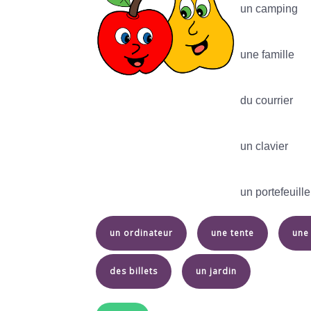
un camping
une famille
du courrier
un clavier
un portefeuille
un ordinateur
une tente
une
des billets
un jardin