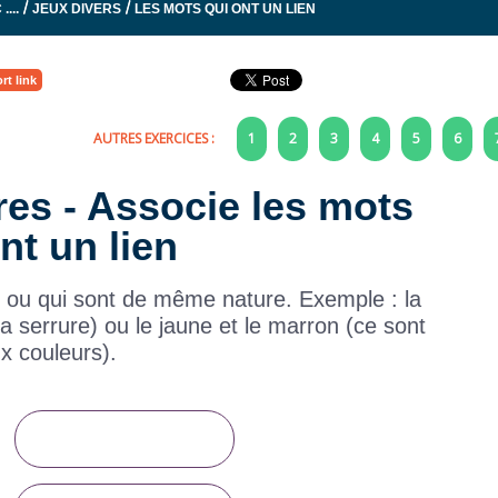
/
/
...
JEUX DIVERS
LES MOTS QUI ONT UN LIEN
rt link
AUTRES EXERCICES :
1
2
3
4
5
6
ires - Associe les mots
nt un lien
 ou qui sont de même nature. Exemple : la
la serrure) ou le jaune et le marron (ce sont
x couleurs).