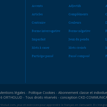
Accents
Adjectifs
A
Articles
Compléments
C
Contraire
Couleurs
D
Forme interrogative
Forme négative
F
Imparfait
Jeux du pendu
L
Mots à caser
Mots croisés
M
Participe passé
Passé composé
P
Mentions légales
-
Politique Cookies
-
Abonnement classe et individue
6 ORTHOLUD - Tous droits réservés - conception
CKD-COMMUNIC
tholud.com, jeux et exercices pour apprendre le français en s'amusant. Et c'est grat