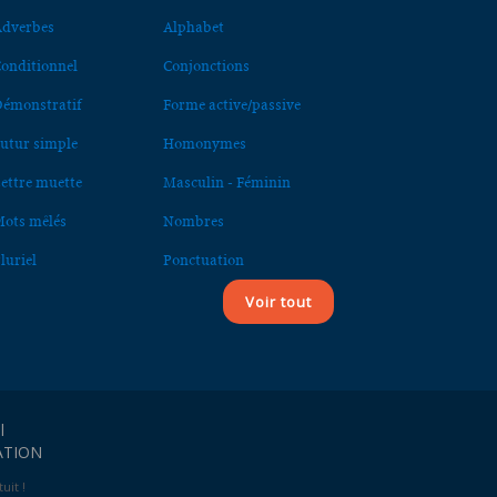
dverbes
Alphabet
onditionnel
Conjonctions
émonstratif
Forme active/passive
utur simple
Homonymes
ettre muette
Masculin - Féminin
ots mêlés
Nombres
luriel
Ponctuation
Voir tout
l
ATION
uit !