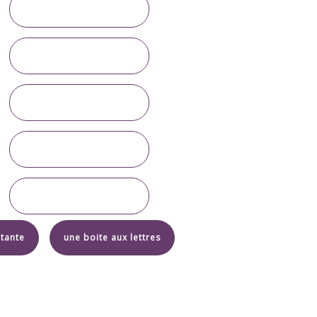
 tante
une boite aux lettres