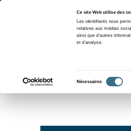
Accueil
Conjugaison
Ce site Web utilise des c
Les identifiants nous perme
relatives aux médias socia
ainsi que d'autres informa
et d'analyse.
APPRENDRE À CONJUGUER
Sélection
Nécessaires
du
consentement