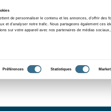
Grammaire
Orthographe
Dictée
Lecture
Vocabulaire
Divers
Par
ookies
ttent de personnaliser le contenu et les annonces, d'offrir des f
ux et d'analyser notre trafic. Nous partageons également ces ide
tions sur votre appareil avec nos partenaires de médias sociaux, 
CONJUGUER
Préférences
Statistiques
Market