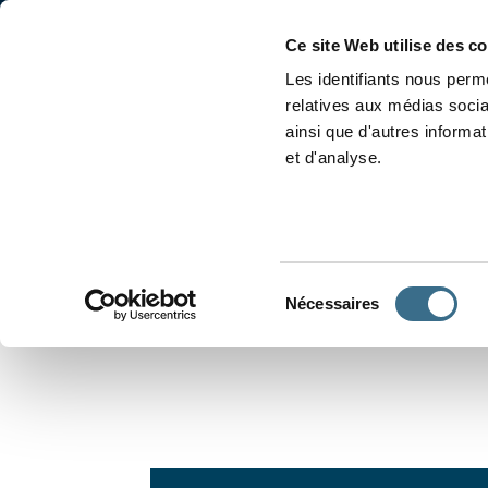
Accueil
Conjugaison
Ce site Web utilise des c
Les identifiants nous perme
relatives aux médias socia
ainsi que d'autres informa
et d'analyse.
APPRENDRE À CONJUGUER
Sélection
Nécessaires
du
consentement