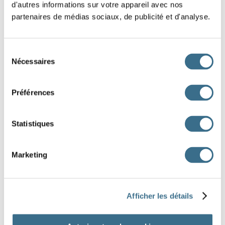
d'autres informations sur votre appareil avec nos
les nuages
des couvertures
partenaires de médias sociaux, de publicité et d'analyse.
son échelle
Sélection
Nécessaires
du
consentement
féminin singulier
masculin pluriel
Préférences
masculin singulier
masculin pluriel
Statistiques
masculin singulier
féminin singulier
féminin pluriel
féminin pluriel
Marketing
féminin singulier
féminin pluriel
Afficher les détails
DONE!