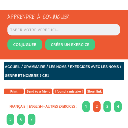
APPRENDRE À CONJUGUER
CONJUGUER
CRÉER UN EXERCICE
/
/
/
/
ACCUEIL
GRAMMAIRE
LES NOMS
EXERCICES AVEC LES NOMS
GENRE ET NOMBRE ? CE1
Print
Send to a friend
I found a mistake !
Short link
FRANÇAIS
|
ENGLISH
- AUTRES EXERCICES :
1
2
3
4
5
6
7