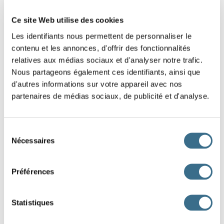
Ce site Web utilise des cookies
les États-Unis
Les identifiants nous permettent de personnaliser le
contenu et les annonces, d'offrir des fonctionnalités
relatives aux médias sociaux et d'analyser notre trafic.
Astérix
Nous partageons également ces identifiants, ainsi que
d'autres informations sur votre appareil avec nos
un chapeau
partenaires de médias sociaux, de publicité et d'analyse.
nom propre masculin singulier
Sélection
Nécessaires
du
nom commun féminin singulier
consentement
nom commun masculin singulier
Préférences
nom propre masculin singulier
Statistiques
nom commun féminin pluriel