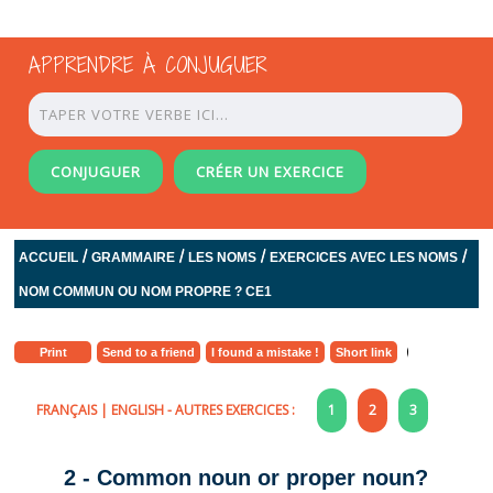
APPRENDRE À CONJUGUER
CONJUGUER
CRÉER UN EXERCICE
/
/
/
/
ACCUEIL
GRAMMAIRE
LES NOMS
EXERCICES AVEC LES NOMS
NOM COMMUN OU NOM PROPRE ? CE1
Print
Send to a friend
I found a mistake !
Short link
FRANÇAIS
|
ENGLISH
- AUTRES EXERCICES :
1
2
3
2 - Common noun or proper noun?