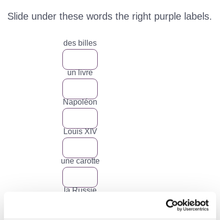
Slide under these words the right purple labels.
des billes
un livre
Napoléon
Louis XIV
une carotte
la Russie
des stylos