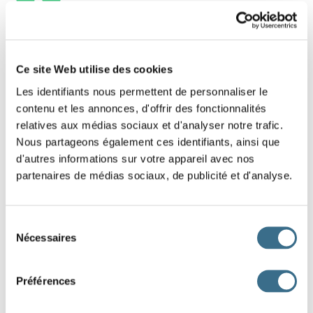
3 - The ascending order
Slide these numbers and put them in
Ce site Web utilise des cookies
ascending order.
Les identifiants nous permettent de personnaliser le
contenu et les annonces, d'offrir des fonctionnalités
relatives aux médias sociaux et d'analyser notre trafic.
5
2
9
10
4
7
6
8
1
Nous partageons également ces identifiants, ainsi que
d'autres informations sur votre appareil avec nos
partenaires de médias sociaux, de publicité et d'analyse.
3
DONE!
Sélection
Nécessaires
du
consentement
Préférences