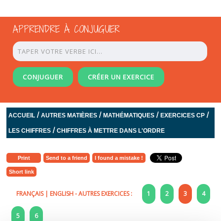
APPRENDRE À CONJUGUER
CONJUGUER
CRÉER UN EXERCICE
/
/
/
/
ACCUEIL
AUTRES MATIÈRES
MATHÉMATIQUES
EXERCICES CP
/
LES CHIFFRES
CHIFFRES À METTRE DANS L'ORDRE
Print
Send to a friend
I found a mistake !
Short link
FRANÇAIS
|
ENGLISH
- AUTRES EXERCICES :
1
2
3
4
5
6