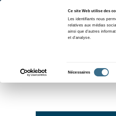
Accueil
Conjugaison
Ce site Web utilise des c
Les identifiants nous perme
relatives aux médias socia
ainsi que d'autres informa
et d'analyse.
APPRENDRE À CONJUGUER
Sélection
Nécessaires
du
consentement