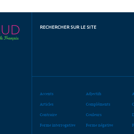
RECHERCHER SUR LE SITE
Accents
Adjectifs
A
Articles
Compléments
C
Contraire
Couleurs
D
Forme interrogative
Forme négative
F