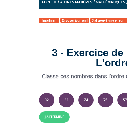
/
/
ACCUEIL
AUTRES MATIÈRES
MATHÉMATIQUES
Imprimer
Envoyer à un ami
J'ai trouvé une erreur !
3 - Exercice d
L'ordr
Classe ces nombres dans l'ordre cr
32
23
74
75
57
J'AI TERMINÉ