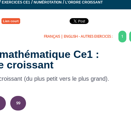
/
/
/
EXERCICES CE1
NUMÉROTATION
L'ORDRE CROISSANT
Lien court
FRANÇAIS
|
ENGLISH
- AUTRES EXERCICES :
1
e mathématique Ce1 :
e croissant
oissant (du plus petit vers le plus grand).
99