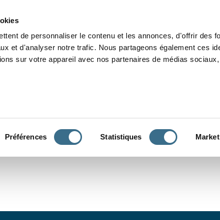
Grammaire
Orthographe
Dictée
Lecture
Vocabulaire
Divers
Par
ookies
ttent de personnaliser le contenu et les annonces, d'offrir des f
ux et d'analyser notre trafic. Nous partageons également ces ide
tions sur votre appareil avec nos partenaires de médias sociaux, 
CONJUGUER
Préférences
Statistiques
Market