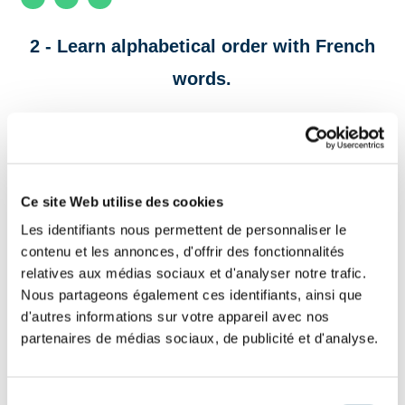
2 - Learn alphabetical order with French
words.
Put these movies in alphabetical order from top
to bottom.
Ce site Web utilise des cookies
Les films de louis de Funès
Les identifiants nous permettent de personnaliser le
contenu et les annonces, d'offrir des fonctionnalités
relatives aux médias sociaux et d'analyser notre trafic.
Nous partageons également ces identifiants, ainsi que
A
Aile ou la Cuisse (l')
d'autres informations sur votre appareil avec nos
partenaires de médias sociaux, de publicité et d'analyse.
Gendarme de Saint-Tropez (le)
V
V
Folie des grandeurs (la)
Sélection