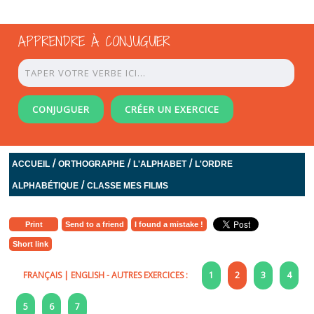
APPRENDRE À CONJUGUER
CONJUGUER
CRÉER UN EXERCICE
/
/
/
ACCUEIL
ORTHOGRAPHE
L'ALPHABET
L'ORDRE
/
ALPHABÉTIQUE
CLASSE MES FILMS
Print
Send to a friend
I found a mistake !
Short link
FRANÇAIS
|
ENGLISH
- AUTRES EXERCICES :
1
2
3
4
5
6
7