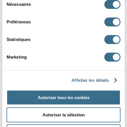
V
Nécessaires
du
consentement
Grande Vadrouille (la)
Préférences
Soupe aux choux (la)
Z
Statistiques
DONE!
Marketing
Afficher les détails
Autoriser tous les cookies
Autoriser la sélection