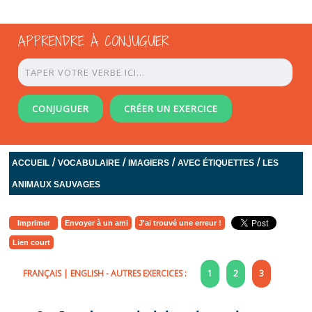
APPRENDRE À CONJUGUER
CONJUGUER
CRÉER UN EXERCICE
/
/
/
/
ACCUEIL
VOCABULAIRE
IMAGIERS
AVEC ÉTIQUETTES
LES
ANIMAUX SAUVAGES
Imprimer
Envoyer à un ami
J'ai trouvé une erreur !
Lien court
FRANÇAIS
|
ENGLISH
- AUTRES EXERCICES :
1
2
3