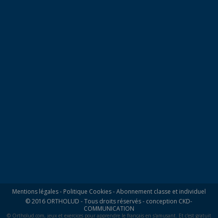
Mentions légales
-
Politique Cookies
-
Abonnement classe et individuel
© 2016 ORTHOLUD - Tous droits réservés - conception
CKD-
COMMUNICATION
© Ortholud.com, jeux et exercices pour apprendre le français en s'amusant. Et c'est gratuit