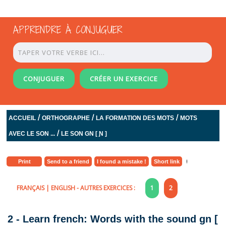
APPRENDRE À CONJUGUER
CONJUGUER
CRÉER UN EXERCICE
/
/
/
ACCUEIL
ORTHOGRAPHE
LA FORMATION DES MOTS
MOTS
/
AVEC LE SON ...
LE SON GN [ Ɲ ]
Print
Send to a friend
I found a mistake !
Short link
FRANÇAIS
|
ENGLISH
- AUTRES EXERCICES :
1
2
2 - Learn french: Words with the sound gn [