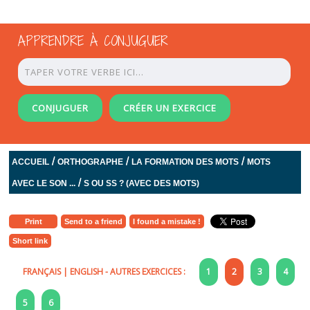
APPRENDRE À CONJUGUER
CONJUGUER
CRÉER UN EXERCICE
/
/
/
ACCUEIL
ORTHOGRAPHE
LA FORMATION DES MOTS
MOTS
/
AVEC LE SON ...
S OU SS ? (AVEC DES MOTS)
Print
Send to a friend
I found a mistake !
Short link
FRANÇAIS
|
ENGLISH
- AUTRES EXERCICES :
1
2
3
4
5
6