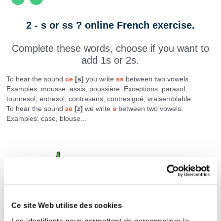
2 - s or ss ? online French exercise.
Complete these words, choose if you want to
add 1s or 2s.
To hear the sound
ce
[s]
you write
ss
between two vowels.
Examples: mousse, assis, poussière. Exceptions: parasol,
tournesol, entresol, contresens, contresigné, vraisemblable.
To hear the sound
ze
[z]
we write
s
between two vowels.
Examples: case, blouse...
Ce site Web utilise des cookies
Les identifiants nous permettent de personnaliser le