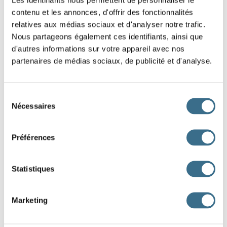
contenu et les annonces, d'offrir des fonctionnalités
relatives aux médias sociaux et d'analyser notre trafic.
une a
iette
Nous partageons également ces identifiants, ainsi que
d'autres informations sur votre appareil avec nos
un plai
ir
partenaires de médias sociaux, de publicité et d'analyse.
la cha
e
une mi
ion
Sélection
Nécessaires
du
un so
ie
consentement
Préférences
des ceri
es
Statistiques
un ro
ier
Marketing
de la mou
e
un dé
ert