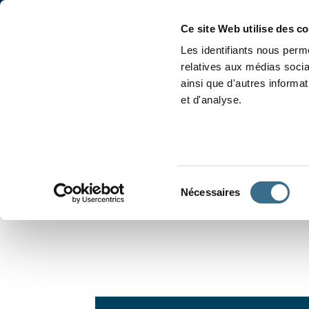
Accueil
Conjugaison
Ce site Web utilise des c
Les identifiants nous perme
relatives aux médias socia
ainsi que d'autres informa
et d'analyse.
APPRENDRE À CONJUGUER
Sélection
Nécessaires
du
consentement