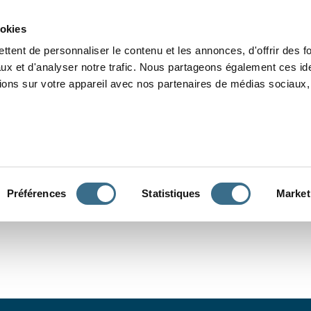
Grammaire
Orthographe
Dictée
Lecture
Vocabulaire
Divers
Par
ookies
ttent de personnaliser le contenu et les annonces, d'offrir des f
ux et d'analyser notre trafic. Nous partageons également ces ide
tions sur votre appareil avec nos partenaires de médias sociaux, 
CONJUGUER
Préférences
Statistiques
Market