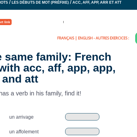
/
/
MOTS
LES DÉBUTS DE MOT (PRÉFIXE)
ACC, AFF, APP, ARR ET ATT
rt link
FRANÇAIS
|
ENGLISH
- AUTRES EXERCICES :
e same family: French
ith acc, aff, app, app,
 and att
s a verb in his family, find it!
un arrivage
un affolement