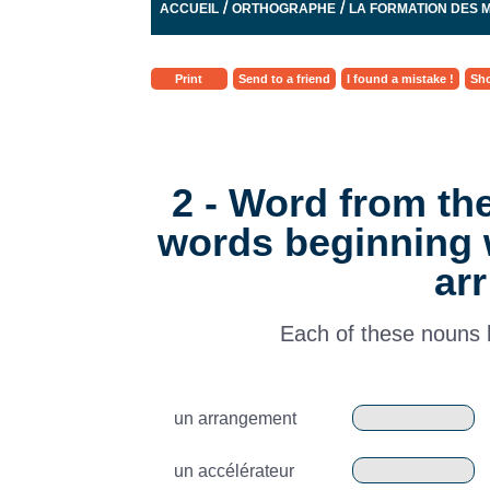
/
/
ACCUEIL
ORTHOGRAPHE
LA FORMATION DES 
Print
Send to a friend
I found a mistake !
Sho
2 - Word from th
words beginning w
arr
Each of these nouns ha
un arrangement
un accélérateur