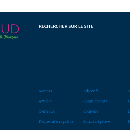
RECHERCHER SUR LE SITE
Accents
Adjectifs
A
Articles
Compléments
C
Contraire
Couleurs
D
Forme interrogative
Forme négative
F