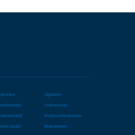
dverbes
Alphabet
onditionnel
Conjonctions
émonstratif
Forme active/passive
utur simple
Homonymes