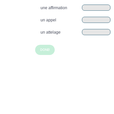
une affirmation
un appel
un attelage
DONE!