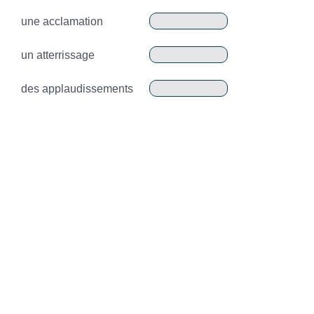
une acclamation
un atterrissage
des applaudissements