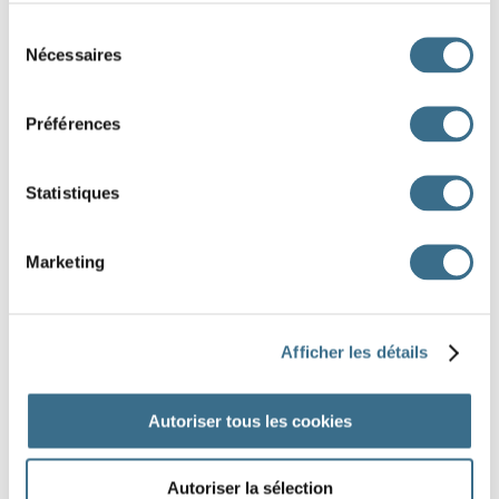
un arrêt
Sélection
Nécessaires
du
un appât
consentement
une affiche
Préférences
un accès
Statistiques
une attaque
Marketing
Afficher les détails
DONE!
Autoriser tous les cookies
Autoriser la sélection