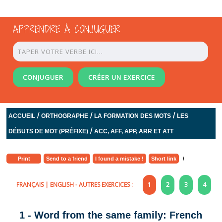
APPRENDRE À CONJUGUER
CONJUGUER
CRÉER UN EXERCICE
/
/
/
ACCUEIL
ORTHOGRAPHE
LA FORMATION DES MOTS
LES
/
DÉBUTS DE MOT (PRÉFIXE)
ACC, AFF, APP, ARR ET ATT
Print
Send to a friend
I found a mistake !
Short link
FRANÇAIS
|
ENGLISH
- AUTRES EXERCICES :
1
2
3
4
1 - Word from the same family: French