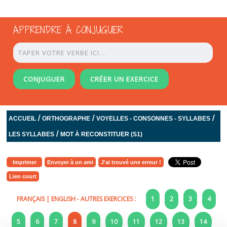
APPRENDRE À CONJUGUER
CONJUGUER
CRÉER UN EXERCICE
/
/
/
ACCUEIL
ORTHOGRAPHE
VOYELLES - CONSONNES - SYLLABES
/
LES SYLLABES
MOT À RECONSTITUER (S1)
Imprimer
Envoyer à un ami
J'ai trouvé une erreur !
Lien court
FRANÇAIS
|
ENGLISH
- AUTRES EXERCICES :
1
2
3
4
5
6
7
8
9
10
11
12
13
14