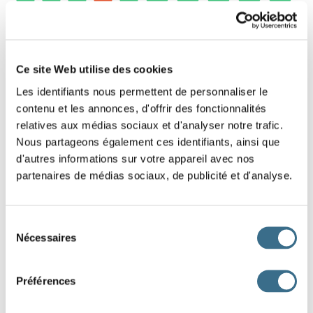
15
8 - Mots à reconstituer - Exercice avec les
Ce site Web utilise des cookies
syllabes.
Les identifiants nous permettent de personnaliser le
contenu et les annonces, d'offrir des fonctionnalités
Glisse les syllabes dans le bon ordre pour
relatives aux médias sociaux et d'analyser notre trafic.
reconstituer le mot.
Nous partageons également ces identifiants, ainsi que
d'autres informations sur votre appareil avec nos
partenaires de médias sociaux, de publicité et d'analyse.
TE
VA
CRA
Sélection
J'AI TERMINÉ
Nécessaires
du
consentement
Préférences