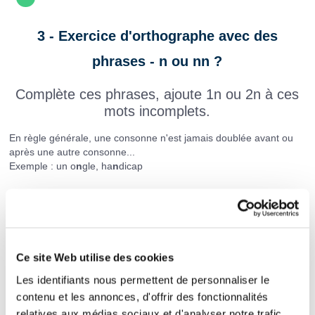
3 - Exercice d'orthographe avec des
phrases - n ou nn ?
Complète ces phrases, ajoute 1n ou 2n à ces
mots incomplets.
En règle générale, une consonne n'est jamais doublée avant ou
après une autre consonne...
Exemple : un o
n
gle, ha
n
dicap
Le n n'est généralement pas doublé dans les mots commençant
par :
an
: animal, analyse,... Exceptions : année, anneau, annexe,
annihiler, annoncer, annoter, annuaire, annulaire et leurs dérivés.
en
: énorme, énergie,... Exceptions : enneiger, ennemi, ennoblir,
Ce site Web utilise des cookies
ennui et leurs dérivés.
in
: inodore, inégal... Exceptions : inné, innerver, innocent,
Les identifiants nous permettent de personnaliser le
innocuité, innombrable, innommable, innover et leurs dérivés.
contenu et les annonces, d'offrir des fonctionnalités
on
et
un
: onéreux, universalisé...
relatives aux médias sociaux et d'analyser notre trafic.