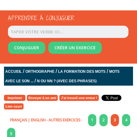
APPRENDRE À CONJUGUER
CONJUGUER
CRÉER UN EXERCICE
/
/
/
ACCUEIL
ORTHOGRAPHE
LA FORMATION DES MOTS
MOTS
/
AVEC LE SON ...
N OU NN ? (AVEC DES PHRASES)
Imprimer
Envoyer à un ami
J'ai trouvé une erreur !
Lien court
FRANÇAIS
|
ENGLISH
- AUTRES EXERCICES :
1
2
3
4
5