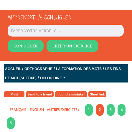
APPRENDRE À CONJUGUER
CONJUGUER
CRÉER UN EXERCICE
/
/
/
ACCUEIL
ORTHOGRAPHE
LA FORMATION DES MOTS
LES FINS
/
DE MOT (SUFFIXE)
OIR OU OIRE ?
Print
Send to a friend
I found a mistake !
Short link
FRANÇAIS
|
ENGLISH
- AUTRES EXERCICES :
1
2
3
4
5