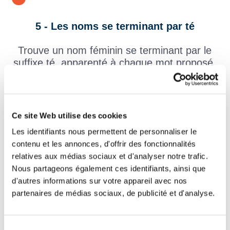
5 - Les noms se terminant par té
Trouve un nom féminin se terminant par le
suffixe té, apparenté à chaque mot proposé.
Exemple : légère -> la légèreté
naïf
la
Ce site Web utilise des cookies
Les identifiants nous permettent de personnaliser le
net
la
contenu et les annonces, d'offrir des fonctionnalités
relatives aux médias sociaux et d'analyser notre trafic.
continu
la
Nous partageons également ces identifiants, ainsi que
d'autres informations sur votre appareil avec nos
charitable
la
partenaires de médias sociaux, de publicité et d'analyse.
aimable
l'
Sélection