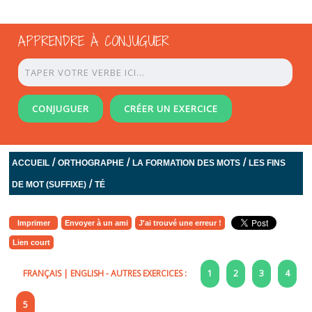
APPRENDRE À CONJUGUER
CONJUGUER
CRÉER UN EXERCICE
/
/
/
ACCUEIL
ORTHOGRAPHE
LA FORMATION DES MOTS
LES FINS
/
DE MOT (SUFFIXE)
TÉ
Imprimer
Envoyer à un ami
J'ai trouvé une erreur !
Lien court
FRANÇAIS
|
ENGLISH
- AUTRES EXERCICES :
1
2
3
4
5