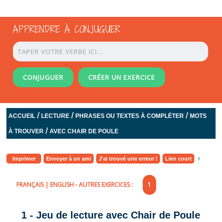
APPRENDRE À CONJUGUER
CONJUGUER
CRÉER UN EXERCICE
/
/
/
ACCUEIL
LECTURE
PHRASES OU TEXTES À COMPLÉTER
MOTS
/
À TROUVER
AVEC CHAIR DE POULE
Imprimer
Envoyer à un ami
J'ai trouvé une erreur !
Lien court
FRANÇAIS
|
ENGLISH
- AUTRES EXERCICES :
1
1 - Jeu de lecture avec Chair de Poule