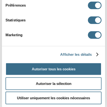
couper en quatre. (4) Sur les épaules. (5) Traverser (6) Pas
Préférences
beaucoup (7) forme conjuguée du verbe falloir
Statistiques
J'AI TERMINÉ
Marketing
Afficher les détails
Autoriser tous les cookies
Autoriser la sélection
Utiliser uniquement les cookies nécessaires