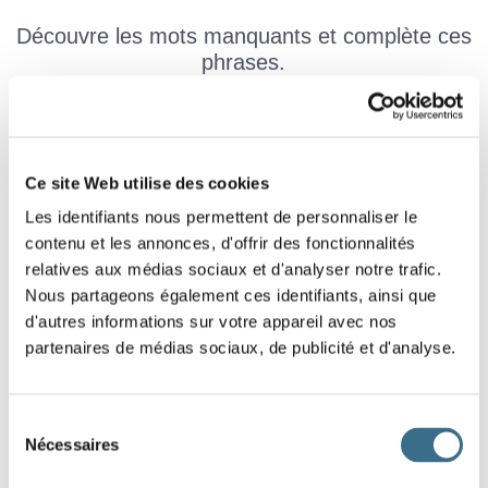
Découvre les mots manquants et complète ces
phrases.
J'étais juste
(1) du téléphone quand la
Ce site Web utilise des cookies
(2) retentit. En l'entendant, je sentis mes
Les identifiants nous permettent de personnaliser le
contenu et les annonces, d'offrir des fonctionnalités
(3) se dresser sur ma
(4)
relatives aux médias sociaux et d'analyser notre trafic.
et des frissons me
(5). Étais-je quelque
Nous partageons également ces identifiants, ainsi que
d'autres informations sur votre appareil avec nos
(6) tendue ? Il
(7) le croire
partenaires de médias sociaux, de publicité et d'analyse.
!
Extrait du roman jeunesse Chair de Poule ( La nuit des
disparitions ) de R. L. Stine
Sélection
Nécessaires
du
Indices :
(1) Près. (En 2 mots) (2) Dring ! (3) Il ne faut pas le
consentement