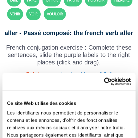
DIRE
FAIRE
OFFRIR
PARTIR
POUVOIR
PRENDRE
VENIR
VOIR
VOULOIR
aller - Passé composé: the french verb aller
French conjugation exercise : Complete these
sentences, slide the purple labels to the right
places (click and drag).
To help you:
conjugation of the verb "aller"
Elle
promener son chien.
Je
à l'école à pied.
Ce site Web utilise des cookies
Les identifiants nous permettent de personnaliser le
Vous
chercher les enfants à
contenu et les annonces, d'offrir des fonctionnalités
l'école.
relatives aux médias sociaux et d'analyser notre trafic.
Nous partageons également ces identifiants, ainsi que
Ils
ensemble au match de