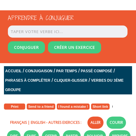
APPRENDRE À CONJUGUER
CONJUGUER
CRÉER UN EXERCICE
/
/
/
/
ACCUEIL
CONJUGAISON
PAR TEMPS
PASSÉ COMPOSÉ
/
/
PHRASES À COMPLÉTER
CLIQUER-GLISSER
VERBES DU 3ÈME
GROUPE
Print
Send to a friend
I found a mistake !
Short link
FRANÇAIS
|
ENGLISH
- AUTRES EXERCICES :
ALLER
COURIR