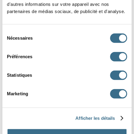
d'autres informations sur votre appareil avec nos
basket.
partenaires de médias sociaux, de publicité et d'analyse.
Je
chez le coiffeur.
Sélection
Nous
voir papy.
Nécessaires
du
consentement
Hier soir, tu
voir le match de foot.
Préférences
Je ne sais pas où ils
chercher cette idée.
suis allé
sommes allés
est allée
Statistiques
suis allé
sont allés
es allé
sont allés
Marketing
êtes allés
Afficher les détails
DONE!