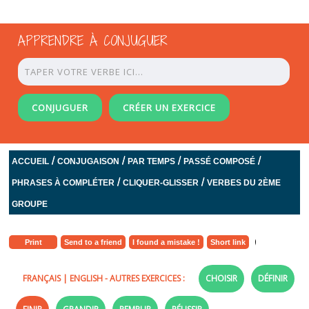
APPRENDRE À CONJUGUER
CONJUGUER
CRÉER UN EXERCICE
/
/
/
/
ACCUEIL
CONJUGAISON
PAR TEMPS
PASSÉ COMPOSÉ
/
/
PHRASES À COMPLÉTER
CLIQUER-GLISSER
VERBES DU 2ÈME
GROUPE
Print
Send to a friend
I found a mistake !
Short link
FRANÇAIS
|
ENGLISH
- AUTRES EXERCICES :
CHOISIR
DÉFINIR