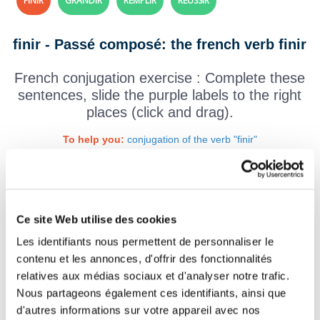
FINIR
GRANDIR
REMPLIR
RÉUSSIR
finir - Passé composé: the french verb finir
French conjugation exercise : Complete these
sentences, slide the purple labels to the right
places (click and drag).
To help you:
conjugation of the verb "finir"
J'
mes études de médecine.
Les négociations
dans une
Ce site Web utilise des cookies
impasse.
Les identifiants nous permettent de personnaliser le
Vous
de payer vos crédits
contenu et les annonces, d'offrir des fonctionnalités
relatives aux médias sociaux et d'analyser notre trafic.
immobiliers.
Nous partageons également ces identifiants, ainsi que
d'autres informations sur votre appareil avec nos
Nous
par accepter son aide.