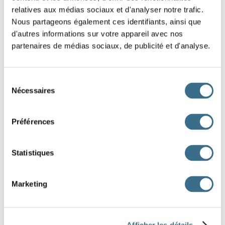
relatives aux médias sociaux et d'analyser notre trafic.
Le gredin nous
un mauvais
Nous partageons également ces identifiants, ainsi que
tour !
d'autres informations sur votre appareil avec nos
partenaires de médias sociaux, de publicité et d'analyse.
Avec l'orchestre, nous
un air d'opéra.
Ces comédiens
l'Avare de Molière !
Sélection
Nécessaires
du
Je vous félicite pour le rôle que vous
.
consentement
Les enfants
un rôle important dans cette pièce.
Préférences
Pour ce premier match de football, nous
à
Statistiques
l'extérieur.
avons joué
avons joué
ont joué
Marketing
avez joué
as joué
a joué
ont joué
avez joué
Afficher les détails