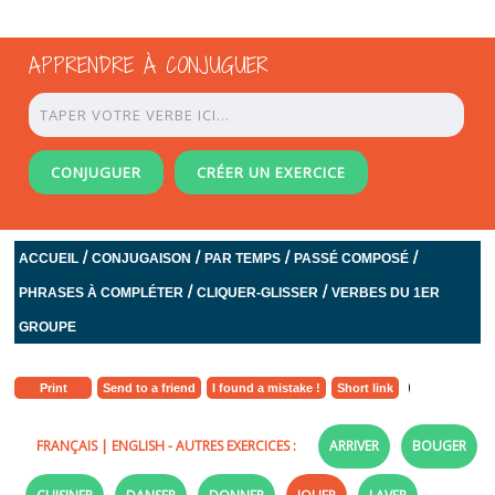
APPRENDRE À CONJUGUER
CONJUGUER
CRÉER UN EXERCICE
/
/
/
/
ACCUEIL
CONJUGAISON
PAR TEMPS
PASSÉ COMPOSÉ
/
/
PHRASES À COMPLÉTER
CLIQUER-GLISSER
VERBES DU 1ER
GROUPE
Print
Send to a friend
I found a mistake !
Short link
FRANÇAIS
|
ENGLISH
- AUTRES EXERCICES :
ARRIVER
BOUGER