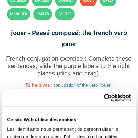
CUISINER
DANSER
DONNER
JOUER
LAVER
MARCHER
PARLER
SAUTER
jouer - Passé composé: the french verb
jouer
French conjugation exercise : Complete these
sentences, slide the purple labels to the right
places (click and drag).
To help you:
conjugation of the verb "jouer"
Tu
de la guitare à mon
anniversaire.
Ce site Web utilise des cookies
Vous
à la marelle avec vos
Les identifiants nous permettent de personnaliser le
amies.
contenu et les annonces, d'offrir des fonctionnalités