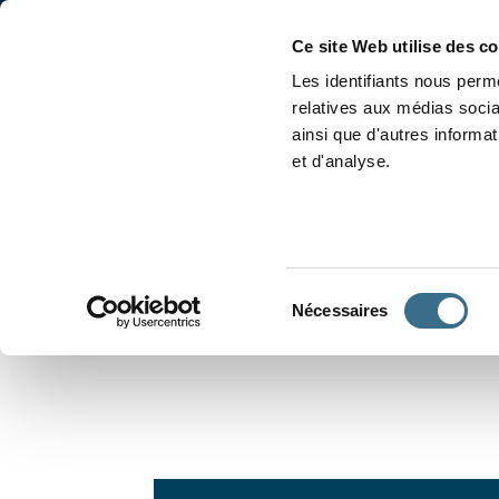
Accueil
Conjugaison
Ce site Web utilise des c
Les identifiants nous perme
relatives aux médias socia
ainsi que d'autres informa
et d'analyse.
APPRENDRE À CONJUGUER
Sélection
Nécessaires
du
consentement