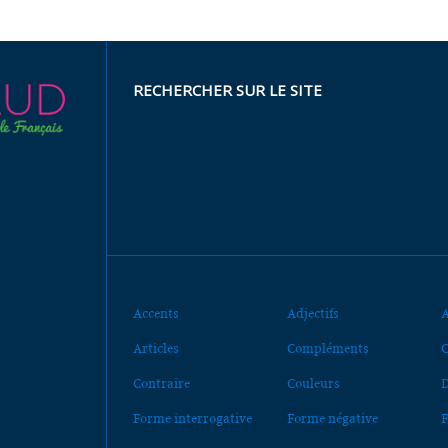
RECHERCHER SUR LE SITE
Accents
Adjectifs
A
Articles
Compléments
C
Contraire
Couleurs
D
Forme interrogative
Forme négative
F