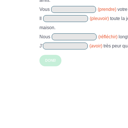
amis.
Vous
(prendre)
votre
Il
(pleuvoir)
toute la 
maison.
Nous
(réfléchir)
long
J'
(avoir)
très peur qu
DONE!