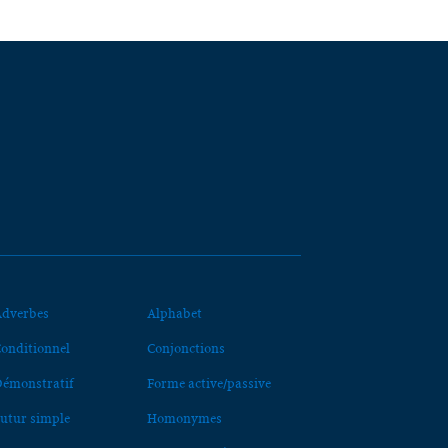
dverbes
Alphabet
onditionnel
Conjonctions
émonstratif
Forme active/passive
utur simple
Homonymes