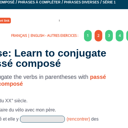
/
/
/
COMPOSÉ
PHRASES À COMPLÉTER
PHRASES DIVERSES
SÉRIE 1
rt link
FRANÇAIS
|
ENGLISH
- AUTRES EXERCICES :
1
2
3
4
se: Learn to conjugate
ssé composé
gate the verbs in parentheses with
passé
composé
 du XX° siècle.
faire du vélo avec mon père.
 et elle y
(rencontrer)
des