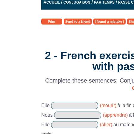
/
/
/
ACCUEIL
CONJUGAISON
PAR TEMPS
PASSÉ 
Print
Send to a friend
I found a mistake !
Sho
2 - French exerci
with pa
Complete these sentences: Conju
Elle
(mourir)
à la fin
Nous
(apprendre)
à 
Elle
(aller)
au marché