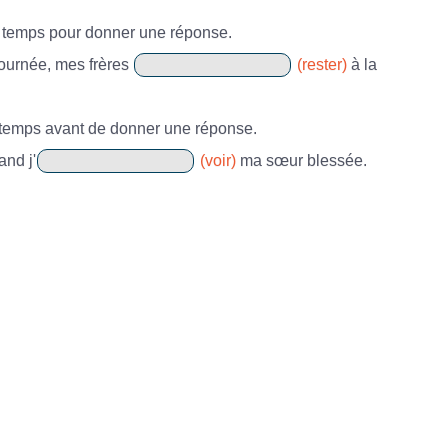
 temps pour donner une réponse.
journée, mes frères
(rester)
à la
temps avant de donner une réponse.
and j'
(voir)
ma sœur blessée.