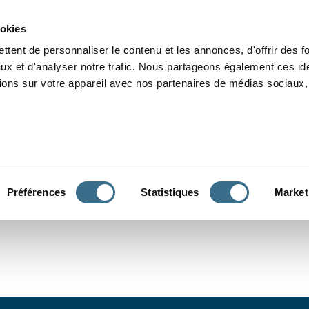
Grammaire
Orthographe
Dictée
Lecture
Vocabulaire
Divers
Par
ookies
ttent de personnaliser le contenu et les annonces, d'offrir des f
ux et d'analyser notre trafic. Nous partageons également ces ide
tions sur votre appareil avec nos partenaires de médias sociaux, 
CONJUGUER
Préférences
Statistiques
Market