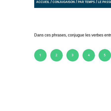
/
/
/
ACCUEIL
CONJUGAISON
PAR TEMPS
LE PASS
Dans ces phrases, conjugue les verbes ent
1
2
3
4
5