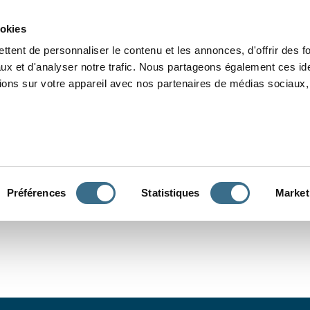
Grammaire
Orthographe
Dictée
Lecture
Vocabulaire
Divers
Par
ookies
ttent de personnaliser le contenu et les annonces, d'offrir des f
ux et d'analyser notre trafic. Nous partageons également ces ide
tions sur votre appareil avec nos partenaires de médias sociaux, 
CONJUGUER
Préférences
Statistiques
Market