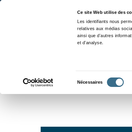
Accueil
Conjugaison
Ce site Web utilise des c
Les identifiants nous perme
relatives aux médias socia
ainsi que d'autres informa
et d'analyse.
APPRENDRE À CONJUGUER
Sélection
Nécessaires
du
consentement