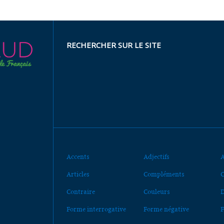
RECHERCHER SUR LE SITE
Accents
Adjectifs
A
Articles
Compléments
C
Contraire
Couleurs
D
Forme interrogative
Forme négative
F