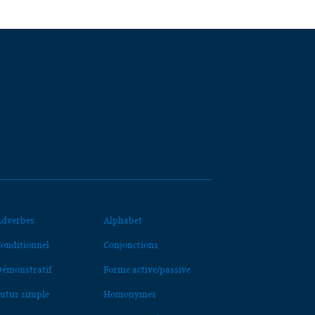
dverbes
Alphabet
onditionnel
Conjonctions
émonstratif
Forme active/passive
utur simple
Homonymes