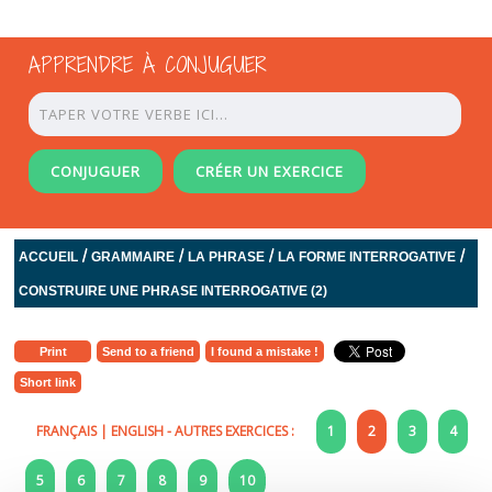
APPRENDRE À CONJUGUER
CONJUGUER
CRÉER UN EXERCICE
/
/
/
/
ACCUEIL
GRAMMAIRE
LA PHRASE
LA FORME INTERROGATIVE
CONSTRUIRE UNE PHRASE INTERROGATIVE (2)
Print
Send to a friend
I found a mistake !
Short link
FRANÇAIS
|
ENGLISH
- AUTRES EXERCICES :
1
2
3
4
5
6
7
8
9
10