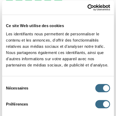
2 - Put the interrogative sentence back in
the correct order.
Ce site Web utilise des cookies
Les identifiants nous permettent de personnaliser le
Slide the words to reconstruct this interrogative
contenu et les annonces, d'offrir des fonctionnalités
sentence. (Click-and-drag game)
relatives aux médias sociaux et d'analyser notre trafic.
Be careful of the capital letter at the beginning of the sentence,
Nous partageons également ces identifiants, ainsi que
and the question mark at the end of the sentence.
d'autres informations sur votre appareil avec nos
partenaires de médias sociaux, de publicité et d'analyse.
Prendrons
-
le
train ?
nous
Sélection
DONE!
Nécessaires
du
consentement
Préférences