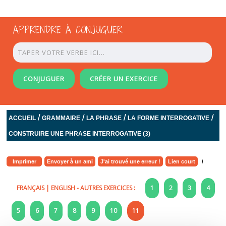
APPRENDRE À CONJUGUER
CONJUGUER
CRÉER UN EXERCICE
/
/
/
/
ACCUEIL
GRAMMAIRE
LA PHRASE
LA FORME INTERROGATIVE
CONSTRUIRE UNE PHRASE INTERROGATIVE (3)
Imprimer
Envoyer à un ami
J'ai trouvé une erreur !
Lien court
FRANÇAIS
|
ENGLISH
- AUTRES EXERCICES :
1
2
3
4
5
6
7
8
9
10
11