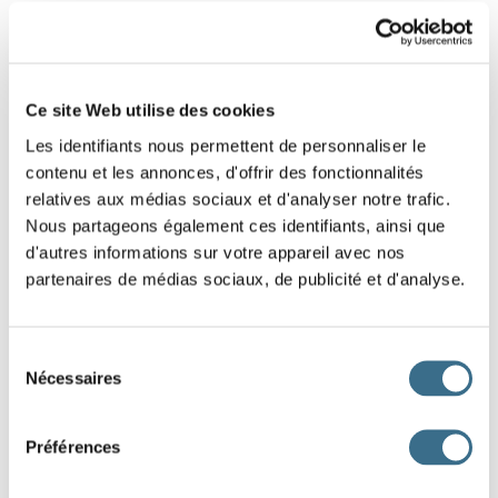
11 - Remets cette phrase interrogative dans
le bon ordre.
Ce site Web utilise des cookies
Glisse les mots pour reconstituer cette phrase
Les identifiants nous permettent de personnaliser le
interrogative. Ce2 - Cm1 - Fle
contenu et les annonces, d'offrir des fonctionnalités
Attention à la majuscule en début de phrase, et au point
relatives aux médias sociaux et d'analyser notre trafic.
d'interrogation en fin de phrase.
Nous partageons également ces identifiants, ainsi que
d'autres informations sur votre appareil avec nos
partenaires de médias sociaux, de publicité et d'analyse.
la
mis
sel
-
tu
du
casserole.
As
dans
Sélection
Nécessaires
du
J'AI TERMINÉ
consentement
Préférences