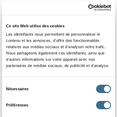
2 - Put the interrogative sentence back in
the correct order.
Ce site Web utilise des cookies
Slide the words to reconstruct this interrogative
Les identifiants nous permettent de personnaliser le
sentence. (Click-and-drag game)
contenu et les annonces, d'offrir des fonctionnalités
Be careful of the capital letter at the beginning of the sentence,
relatives aux médias sociaux et d'analyser notre trafic.
and the question mark at the end of the sentence.
Nous partageons également ces identifiants, ainsi que
d'autres informations sur votre appareil avec nos
partenaires de médias sociaux, de publicité et d'analyse.
quelle
vous
piquée ?
Mais
mouche
a
DONE!
Sélection
Nécessaires
du
consentement
Préférences