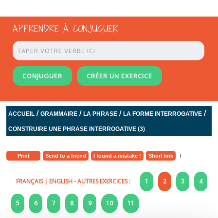
APPRENDRE À CONJUGUER
CONJUGUER
CRÉER UN EXERCICE
/
/
/
/
ACCUEIL
GRAMMAIRE
LA PHRASE
LA FORME INTERROGATIVE
CONSTRUIRE UNE PHRASE INTERROGATIVE (3)
Print
Send to a friend
I found a mistake !
Short link
FRANÇAIS
|
ENGLISH
- AUTRES EXERCICES :
1
2
3
4
5
6
7
8
9
10
11