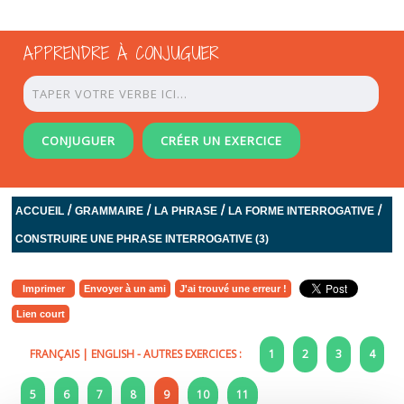
APPRENDRE À CONJUGUER
CONJUGUER
CRÉER UN EXERCICE
/
/
/
/
ACCUEIL
GRAMMAIRE
LA PHRASE
LA FORME INTERROGATIVE
CONSTRUIRE UNE PHRASE INTERROGATIVE (3)
Imprimer
Envoyer à un ami
J'ai trouvé une erreur !
Lien court
FRANÇAIS
|
ENGLISH
- AUTRES EXERCICES :
1
2
3
4
5
6
7
8
9
10
11