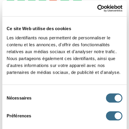
9 - Remets cette phrase interrogative dans
le bon ordre.
Ce site Web utilise des cookies
Les identifiants nous permettent de personnaliser le
Glisse les mots pour reconstituer cette phrase
contenu et les annonces, d'offrir des fonctionnalités
interrogative. Ce2 - Cm1 - Fle
relatives aux médias sociaux et d'analyser notre trafic.
Attention à la majuscule en début de phrase, et au point
Nous partageons également ces identifiants, ainsi que
d'interrogation en fin de phrase.
d'autres informations sur votre appareil avec nos
partenaires de médias sociaux, de publicité et d'analyse.
pris
qui
-
a
mon
est
ce
Qui
Sélection
livre ?
Nécessaires
du
consentement
J'AI TERMINÉ
Préférences