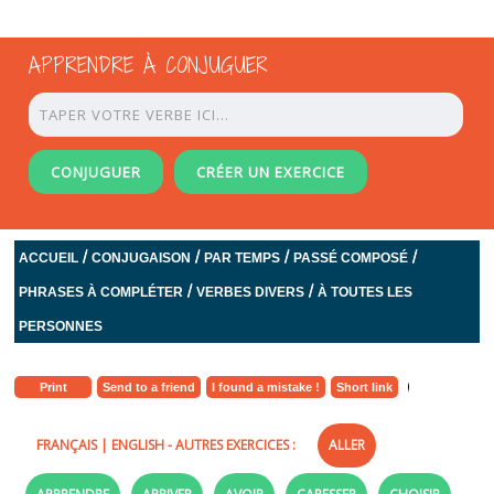
APPRENDRE À CONJUGUER
CONJUGUER
CRÉER UN EXERCICE
/
/
/
/
ACCUEIL
CONJUGAISON
PAR TEMPS
PASSÉ COMPOSÉ
/
/
PHRASES À COMPLÉTER
VERBES DIVERS
À TOUTES LES
PERSONNES
Print
Send to a friend
I found a mistake !
Short link
FRANÇAIS
|
ENGLISH
- AUTRES EXERCICES :
ALLER