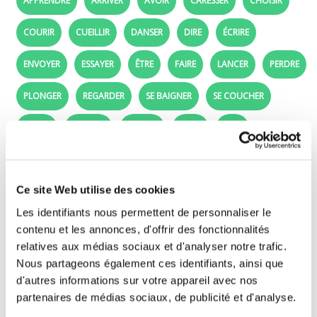
APPRENDRE
ARRIVER
AVOIR
CARESSER
CHOISIR
COURIR
CUEILLIR
DANSER
DIRE
ÉCRIRE
ENVOYER
ESSAYER
ÊTRE
FAIRE
LANCER
PERDRE
PLONGER
REGARDER
SE BAIGNER
SE COUCHER
SUIVRE
TOMBER
VENDRE
VENIR
VOIR
aller - Learn french: The french verb aller in
Ce site Web utilise des cookies
the passé composé
Les identifiants nous permettent de personnaliser le
Complete these sentences as in the example.
contenu et les annonces, d'offrir des fonctionnalités
Write the verb
aller
with the correct form of the
relatives aux médias sociaux et d'analyser notre trafic.
passé composé
for all the person.
Nous partageons également ces identifiants, ainsi que
d'autres informations sur votre appareil avec nos
See the conjugation of the French verb aller
partenaires de médias sociaux, de publicité et d'analyse.