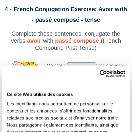
4 - French Conjugation Exercise: Avoir with
- passé composé - tense
Complete these sentences, conjugate the
verbs
avoir
with
passé composé
(French
Compound Past Tense)
Ma sœur
les cheveux
longs lorsqu’elle était adolescente.
J’
de la peine à
Ce site Web utilise des cookies
reconnaître Pierre après 3 ans
Les identifiants nous permettent de personnaliser le
d’absence.
contenu et les annonces, d'offrir des fonctionnalités
Hier, mes parents
des
relatives aux médias sociaux et d'analyser notre trafic.
Nous partageons également ces identifiants, ainsi que
invités venus de Sologne.
d'autres informations sur votre appareil avec nos