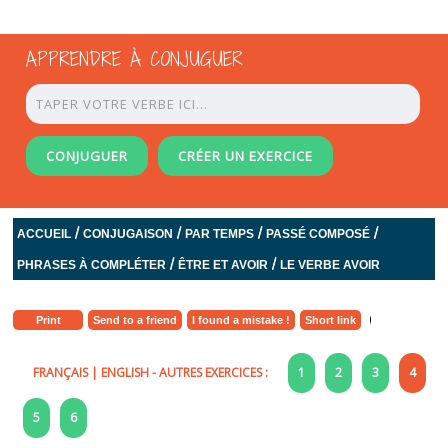
APPRENDRE À CONJUGUER
CONJUGUER
CRÉER UN EXERCICE
/
/
/
/
ACCUEIL
CONJUGAISON
PAR TEMPS
PASSÉ COMPOSÉ
/
/
PHRASES À COMPLÉTER
ÊTRE ET AVOIR
LE VERBE AVOIR
Print
Send to a friend
I found a mistake !
Short link
FRANÇAIS
|
ENGLISH
- AUTRES EXERCICES :
1
2
3
4
5
6