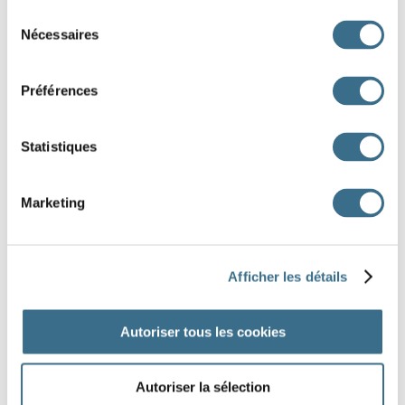
Sélection
un banc sous l'arbre.
Nécessaires
du
Le petit garçon
les joues rouges, il
consentement
Préférences
heureux d'avoir joué.
J'
pressé, je n'
pas de temps à
Statistiques
perdre.
Marketing
J'AI TERMINÉ
Afficher les détails
Autoriser tous les cookies
Autoriser la sélection