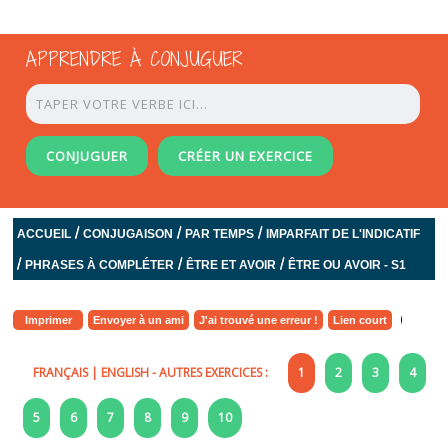
APPRENDRE À CONJUGUER
CONJUGUER
CRÉER UN EXERCICE
/
/
/
ACCUEIL
CONJUGAISON
PAR TEMPS
IMPARFAIT DE L'INDICATIF
/
/
/
PHRASES À COMPLÉTER
ÊTRE ET AVOIR
ÊTRE OU AVOIR - S1
Imprimer
Envoyer à un ami
J'ai trouvé une erreur !
Lien court
FRANÇAIS
|
ENGLISH
- AUTRES EXERCICES :
1
2
3
4
5
6
7
8
9
10