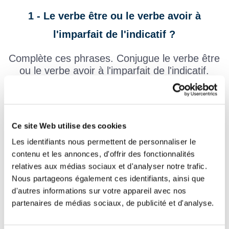
1 - Le verbe être ou le verbe avoir à
l'imparfait de l'indicatif ?
Complète ces phrases. Conjugue le verbe être
ou le verbe avoir à l'imparfait de l'indicatif.
Complète entièrement l'exercice, puis clique sur
"j'ai terminé"
pour
contrôler ton travail. Après avoir fait l'exercice, tu peux demander
la correction.
Ce site Web utilise des cookies
Il
mal aux dents depuis quelques jours, il n'
Les identifiants nous permettent de personnaliser le
contenu et les annonces, d'offrir des fonctionnalités
pas bien du tout.
relatives aux médias sociaux et d'analyser notre trafic.
Ils
nombreux à attendre devant le gymnase,
Nous partageons également ces identifiants, ainsi que
d'autres informations sur votre appareil avec nos
ils
hâte de rentrer.
partenaires de médias sociaux, de publicité et d'analyse.
Vous
fatigués, heureusement il y