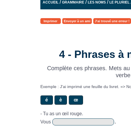
/
/
/
ACCUEIL
GRAMMAIRE
LES NOMS
LE PLURIEL
Imprimer
Envoyer à un ami
J'ai trouvé une erreur !
4 - Phrases à m
Complète ces phrases. Mets au p
verbe
Exemple : J'ai imprimé une feuille du livret. => 
- Tu as un œil rouge.
Vous
.