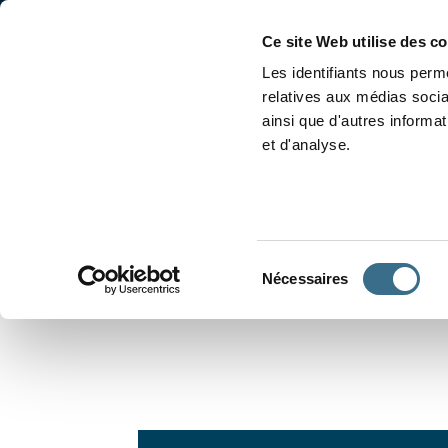
Accueil
Conjugaison
Ce site Web utilise des c
Les identifiants nous perme
relatives aux médias socia
ainsi que d'autres informa
et d'analyse.
APPRENDRE À CONJUGUER
Sélection
Nécessaires
du
consentement