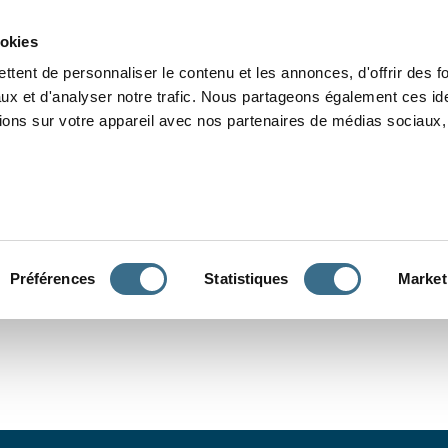
Grammaire
Orthographe
Dictée
Lecture
Vocabulaire
Divers
Par
ookies
ttent de personnaliser le contenu et les annonces, d'offrir des f
ux et d'analyser notre trafic. Nous partageons également ces ide
tions sur votre appareil avec nos partenaires de médias sociaux, 
CONJUGUER
Préférences
Statistiques
Market