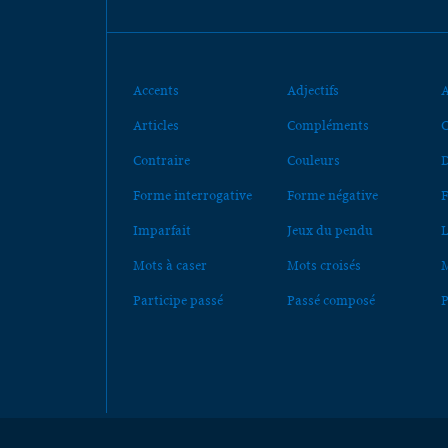
Accents
Adjectifs
A
Articles
Compléments
C
Contraire
Couleurs
D
Forme interrogative
Forme négative
F
Imparfait
Jeux du pendu
L
Mots à caser
Mots croisés
M
Participe passé
Passé composé
P