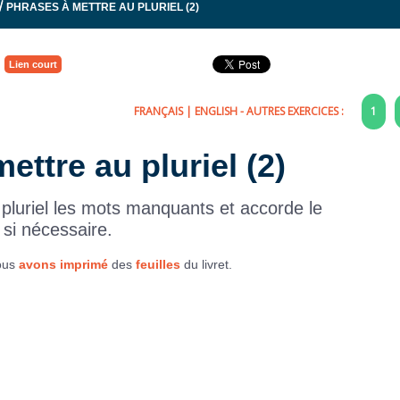
/
PHRASES À METTRE AU PLURIEL (2)
Lien court
FRANÇAIS
|
ENGLISH
- AUTRES EXERCICES :
1
ettre au pluriel (2)
luriel les mots manquants et accorde le
 si nécessaire.
Nous
avons imprimé
des
feuilles
du livret.