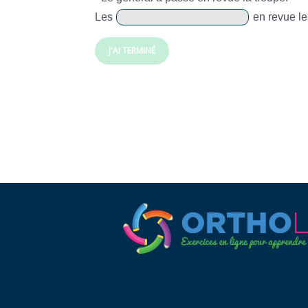
Les
en revue l
J'AI TERMINÉ