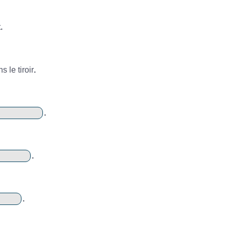
t
.
s le tiroir
.
.
.
.