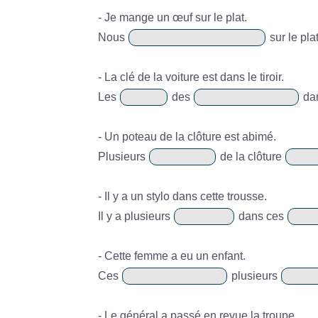
- Je mange un œuf sur le plat.
Nous
sur le pla
- La clé de la voiture est dans le tiroir.
Les
des
dan
- Un poteau de la clôture est abimé.
Plusieurs
de la clôture
- Il y a un stylo dans cette trousse.
Il y a plusieurs
dans ces
- Cette femme a eu un enfant.
Ces
plusieurs
- Le général a passé en revue la troupe.