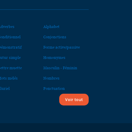
dverbes
Alphabet
onditionnel
Conjonctions
émonstratif
Forme active/passive
utur simple
Homonymes
ettre muette
Masculin - Féminin
ots mêlés
Nombres
luriel
Ponctuation
Voir tout