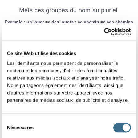
Mets ces groupes du nom au pluriel.
Exemple : un jouet => des jouets ; ce chemin => ces chemins
sa carotte
une endive
Ce site Web utilise des cookies
Les identifiants nous permettent de personnaliser le
le jour
ta cuillère
contenu et les annonces, d'offrir des fonctionnalités
relatives aux médias sociaux et d'analyser notre trafic.
Nous partageons également ces identifiants, ainsi que
ton assiette
le parfum
d'autres informations sur votre appareil avec nos
partenaires de médias sociaux, de publicité et d'analyse.
une odeur
ton prénom
Sélection
Nécessaires
du
consentement
sa couleur
une étoile