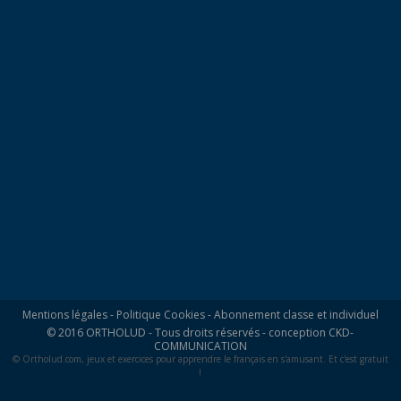
Mentions légales
-
Politique Cookies
-
Abonnement classe et individuel
© 2016 ORTHOLUD - Tous droits réservés - conception
CKD-
COMMUNICATION
© Ortholud.com, jeux et exercices pour apprendre le français en s'amusant. Et c'est gratuit
!