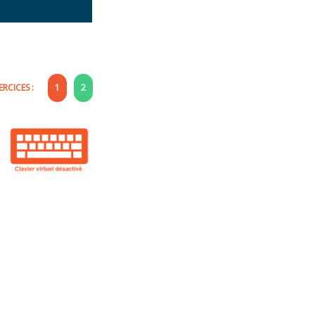
RCICES :
1
2