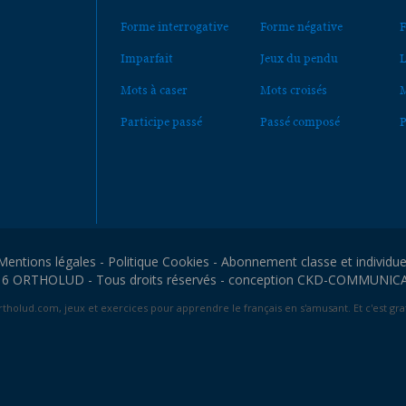
Forme interrogative
Forme négative
F
Imparfait
Jeux du pendu
L
Mots à caser
Mots croisés
M
Participe passé
Passé composé
P
Mentions légales
-
Politique Cookies
-
Abonnement classe et individue
6 ORTHOLUD - Tous droits réservés - conception
CKD-COMMUNIC
tholud.com, jeux et exercices pour apprendre le français en s'amusant. Et c'est grat