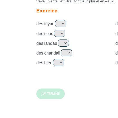
travail, vantail et vitrail font leur pluriel en –aux.
Exercice
des tuyau
d
des seau
d
des landau
d
des chandail
d
des bleu
d
J'AI TERMINÉ