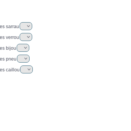
es sarrau
es verrou
es bijou
es pneu
es caillou