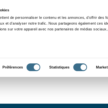
Grammaire
Orthographe
Dictée
Lecture
Vocabulaire
Divers
Par
ookies
ttent de personnaliser le contenu et les annonces, d'offrir des f
ux et d'analyser notre trafic. Nous partageons également ces ide
tions sur votre appareil avec nos partenaires de médias sociaux, 
CONJUGUER
Préférences
Statistiques
Market