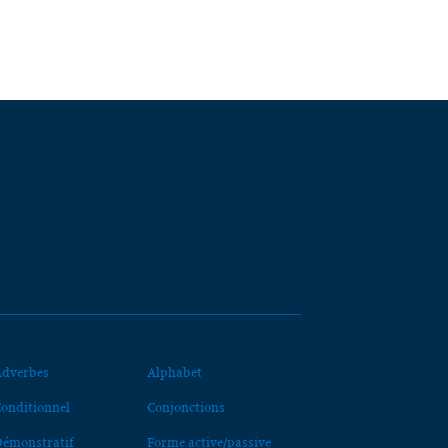
dverbes
Alphabet
onditionnel
Conjonctions
émonstratif
Forme active/passive