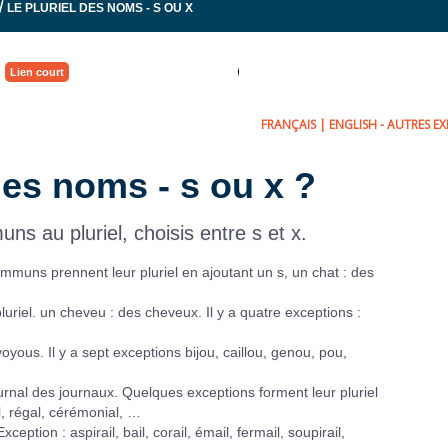
/
LE PLURIEL DES NOMS - S OU X
Lien court
FRANÇAIS
|
ENGLISH
- AUTRES EXE
 des noms - s ou x ?
 au pluriel, choisis entre s et x.
muns prennent leur pluriel en ajoutant un s, un chat : des
uriel. un cheveu : des cheveux. Il y a quatre exceptions :
ous. Il y a sept exceptions bijou, caillou, genou, pou,
urnal des journaux. Quelques exceptions forment leur pluriel
al, régal, cérémonial, …
eption : aspirail, bail, corail, émail, fermail, soupirail,