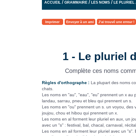
/
/
/
ACCUEIL
GRAMMAIRE
LES NOMS
LE PLURIEL
Imprimer
Envoyer à un ami
J'ai trouvé une erreur !
1 - Le pluriel
Complète ces noms communs
Règles d'orthographe :
La plupart des noms com
chats.
Les noms en "au", "eau", "eu" prennent un x au pl
landau, sarrau, pneu et bleu qui prennent un s.
Les noms en "ou" prennent un s. un voyou, des voy
joujou, chou et hibou qui prennent un x.
Les noms en al forment leur pluriel en aux, un jo
avec un "s" : festival, bal, chacal, carnaval, récit
Les noms en ail forment leur pluriel avec un "s". Exc