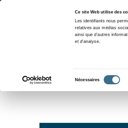
Accueil
Conjugaison
Ce site Web utilise des c
Les identifiants nous perme
relatives aux médias socia
ainsi que d'autres informa
et d'analyse.
APPRENDRE À CONJUGUER
Sélection
Nécessaires
du
consentement