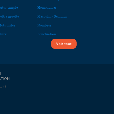
utur simple
Homonymes
ettre muette
Masculin - Féminin
ots mêlés
Nombres
luriel
Ponctuation
Voir tout
l
ATION
uit !