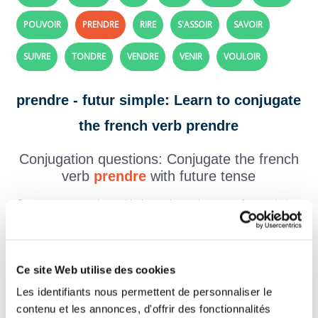
POUVOIR
PRENDRE
RIRE
S'ASSOIR
SAVOIR
SUIVRE
TONDRE
VENDRE
VENIR
VOULOIR
prendre - futur simple: Learn to conjugate
the french verb prendre
Conjugation questions: Conjugate the french
verb
prendre
with future tense
Create your exercises with the verbs and tenses of your choice,
click here!
Question 1.
prendre - Indicatif Futur simple
Ce site Web utilise des cookies
tu
Les identifiants nous permettent de personnaliser le
contenu et les annonces, d'offrir des fonctionnalités
Question 2.