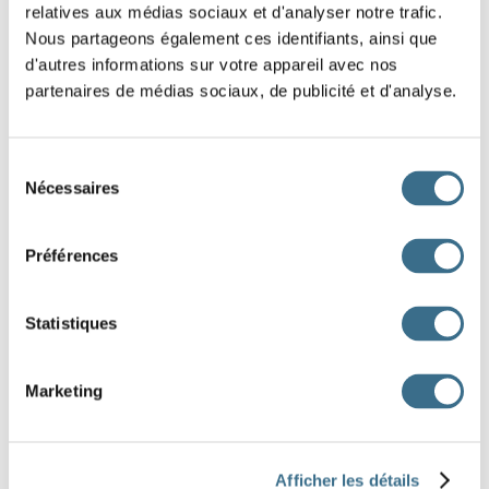
relatives aux médias sociaux et d'analyser notre trafic.
prendre - Indicatif Futur simple
Nous partageons également ces identifiants, ainsi que
nous
d'autres informations sur votre appareil avec nos
partenaires de médias sociaux, de publicité et d'analyse.
Question 3.
prendre - Indicatif Futur simple
vous
Sélection
Nécessaires
du
Question 4.
consentement
prendre - Indicatif Futur simple
Préférences
ils
Question 5.
Statistiques
prendre - Indicatif Futur simple
je
Marketing
Question 6.
prendre - Indicatif Futur simple
il
Afficher les détails