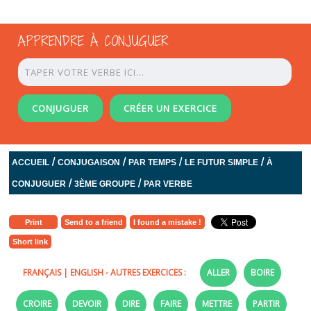
APPRENDRE À CONJUGUER
CONJUGUER
CRÉER UN EXERCICE
/
/
/
/
ACCUEIL
CONJUGAISON
PAR TEMPS
LE FUTUR SIMPLE
À
/
/
CONJUGUER
3ÈME GROUPE
PAR VERBE
Print
Send to a friend
I found a mistake !
Short link
FRANÇAIS
|
ENGLISH
- AUTRES EXERCICES :
ALLER
BOIRE
CROIRE
DEVOIR
DIRE
FAIRE
METTRE
PARTIR