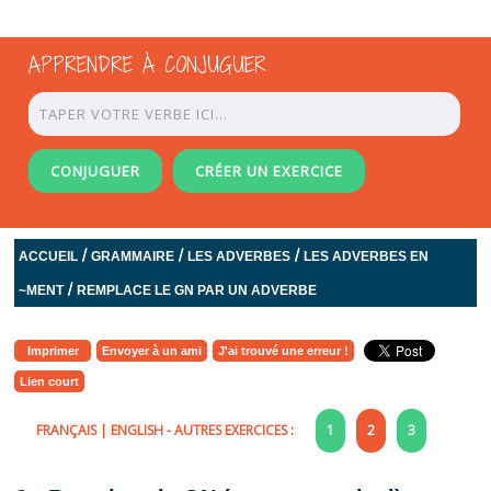
APPRENDRE À CONJUGUER
CONJUGUER
CRÉER UN EXERCICE
/
/
/
ACCUEIL
GRAMMAIRE
LES ADVERBES
LES ADVERBES EN
/
~MENT
REMPLACE LE GN PAR UN ADVERBE
Imprimer
Envoyer à un ami
J'ai trouvé une erreur !
Lien court
FRANÇAIS
|
ENGLISH
- AUTRES EXERCICES :
1
2
3