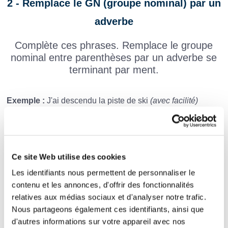
2 - Remplace le GN (groupe nominal) par un
adverbe
Complète ces phrases. Remplace le groupe
nominal entre parenthèses par un adverbe se
terminant par ment.
Exemple :
J'ai descendu la piste de ski
(avec facilité)
facilement
.
Il a résolu le problème
(avec astuce)
.
Ce site Web utilise des cookies
Au feu rouge, arrêtez-vous
(de façon immédiate)
Les identifiants nous permettent de personnaliser le
contenu et les annonces, d'offrir des fonctionnalités
.
relatives aux médias sociaux et d'analyser notre trafic.
C'est
(avec gentillesse)
, qu'il aida le
Nous partageons également ces identifiants, ainsi que
d'autres informations sur votre appareil avec nos
vieux monsieur à traverser.