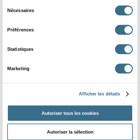
Sélection
Nécessaires
Vous
les documents officiels.
du
consentement
Les enfants
les bonbons tombés au sol.
Préférences
Elle
le moment parfait.
Le groupe
toutes les chances offertes.
Statistiques
Je
la chance au bon moment.
Marketing
DONE!
Afficher les détails
Autoriser tous les cookies
Autoriser la sélection