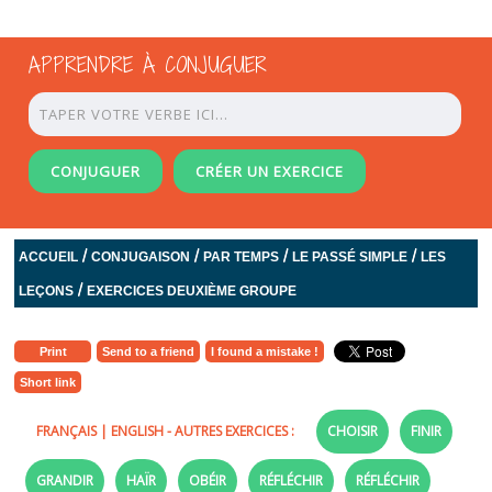
APPRENDRE À CONJUGUER
CONJUGUER
CRÉER UN EXERCICE
/
/
/
/
ACCUEIL
CONJUGAISON
PAR TEMPS
LE PASSÉ SIMPLE
LES
/
LEÇONS
EXERCICES DEUXIÈME GROUPE
Print
Send to a friend
I found a mistake !
Short link
FRANÇAIS
|
ENGLISH
- AUTRES EXERCICES :
CHOISIR
FINIR
GRANDIR
HAÏR
OBÉIR
RÉFLÉCHIR
RÉFLÉCHIR