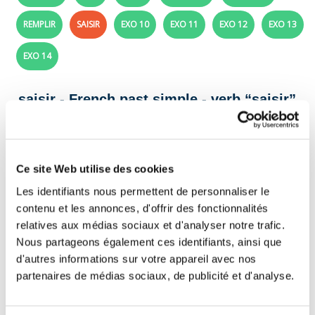
REMPLIR
SAISIR
EXO 10
EXO 11
EXO 12
EXO 13
EXO 14
saisir - French past simple - verb “saisir”
Conjugate the verb “ saisir ” in the passé
simple tense in the following sentences.
Ce site Web utilise des cookies
Les identifiants nous permettent de personnaliser le
Au moment critique, je
la balle en plein
contenu et les annonces, d'offrir des fonctionnalités
vol.
relatives aux médias sociaux et d'analyser notre trafic.
Les policiers
le suspect à la sortie.
Nous partageons également ces identifiants, ainsi que
d'autres informations sur votre appareil avec nos
Tu
la corde juste avant la chute.
partenaires de médias sociaux, de publicité et d'analyse.
Le juge
le dossier important.
Nous
l’occasion immédiatement.