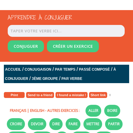
APPRENDRE À CONJUGUER
CONJUGUER
CRÉER UN EXERCICE
/
/
/
/
ACCUEIL
CONJUGAISON
PAR TEMPS
PASSÉ COMPOSÉ
À
/
/
CONJUGUER
3ÈME GROUPE
PAR VERBE
Print
Send to a friend
I found a mistake !
Short link
FRANÇAIS
|
ENGLISH
- AUTRES EXERCICES :
ALLER
BOIRE
CROIRE
DEVOIR
DIRE
FAIRE
METTRE
PARTIR