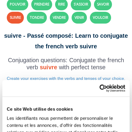
POUVOIR
PRENDRE
RIRE
S'ASSOIR
SAVOIR
SUIVRE
TONDRE
VENDRE
VENIR
VOULOIR
suivre - Passé composé: Learn to conjugate
the french verb suivre
Conjugation questions: Conjugate the french
verb
suivre
with perfect tense
Create your exercises with the verbs and tenses of your choice,
click here!
Question 1.
suivre - Indicatif Passé composé
Ce site Web utilise des cookies
tu
Les identifiants nous permettent de personnaliser le
Question 2.
contenu et les annonces, d'offrir des fonctionnalités
suivre - Indicatif Passé composé