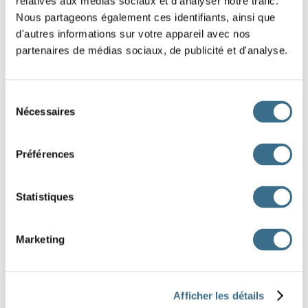
relatives aux médias sociaux et d'analyser notre trafic.
nous
Nous partageons également ces identifiants, ainsi que
d'autres informations sur votre appareil avec nos
Question 3.
partenaires de médias sociaux, de publicité et d'analyse.
suivre - Indicatif Passé composé
j'
Sélection
Nécessaires
du
Question 4.
consentement
suivre - Indicatif Passé composé
ils
Préférences
Question 5.
Statistiques
suivre - Indicatif Passé composé
il
Marketing
Question 6.
suivre - Indicatif Passé composé
vous
Afficher les détails