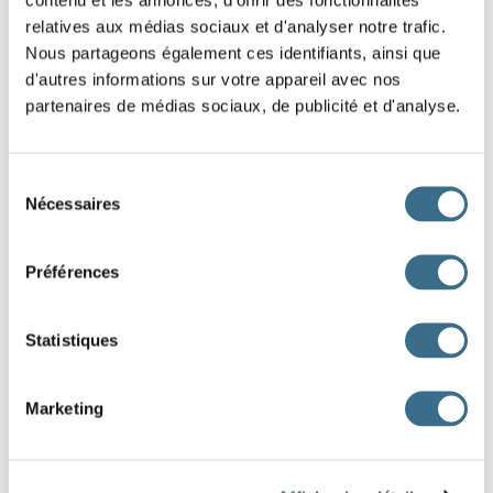
Question 2.
relatives aux médias sociaux et d'analyser notre trafic.
suivre - Indicatif Présent
Nous partageons également ces identifiants, ainsi que
il
d'autres informations sur votre appareil avec nos
partenaires de médias sociaux, de publicité et d'analyse.
Question 3.
suivre - Indicatif Présent
ils
Sélection
Nécessaires
du
Question 4.
consentement
suivre - Indicatif Présent
Préférences
vous
Statistiques
Question 5.
suivre - Indicatif Présent
tu
Marketing
Question 6.
suivre - Indicatif Présent