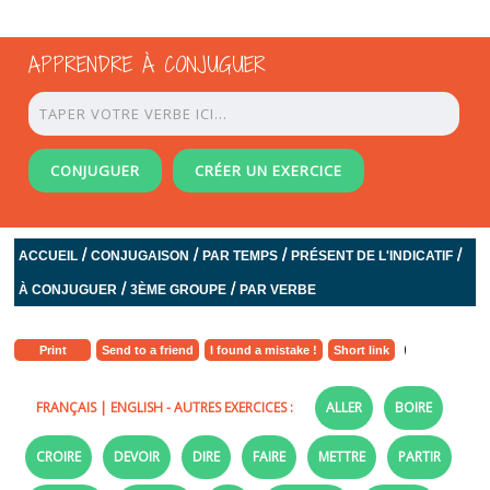
APPRENDRE À CONJUGUER
CONJUGUER
CRÉER UN EXERCICE
/
/
/
/
ACCUEIL
CONJUGAISON
PAR TEMPS
PRÉSENT DE L'INDICATIF
/
/
À CONJUGUER
3ÈME GROUPE
PAR VERBE
Print
Send to a friend
I found a mistake !
Short link
FRANÇAIS
|
ENGLISH
- AUTRES EXERCICES :
ALLER
BOIRE
CROIRE
DEVOIR
DIRE
FAIRE
METTRE
PARTIR