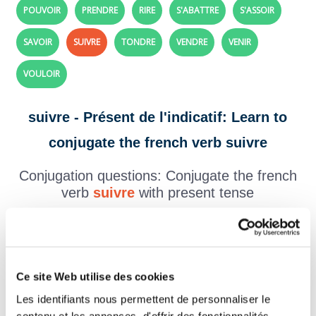
POUVOIR
PRENDRE
RIRE
S'ABATTRE
S'ASSOIR
SAVOIR
SUIVRE
TONDRE
VENDRE
VENIR
VOULOIR
suivre - Présent de l'indicatif: Learn to
conjugate the french verb suivre
Conjugation questions: Conjugate the french
verb
suivre
with present tense
Create your exercises with the verbs and tenses of your choice,
click here!
Question 1.
suivre - Indicatif Présent
Ce site Web utilise des cookies
nous
Les identifiants nous permettent de personnaliser le
contenu et les annonces, d'offrir des fonctionnalités