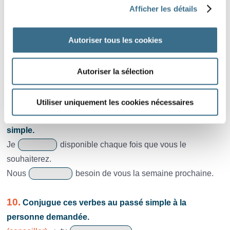
Afficher les détails
Autoriser tous les cookies
8.
Complète ces phrases, conjugue le verbe entre
parenthèses au futur simple.
Autoriser la sélection
(stationner)
=> Tu
sur la place.
(lire)
=> Vous
le premier paragraphe.
Utiliser uniquement les cookies nécessaires
9.
Complète ces phrases avec avoir ou être au futur
simple.
Je
disponible chaque fois que vous le
souhaiterez.
Nous
besoin de vous la semaine prochaine.
10.
Conjugue ces verbes au passé simple à la
personne demandée.