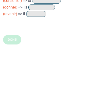
(conseiller)
=> tu
(donner)
=> ils
(revenir)
=> il
DONE!