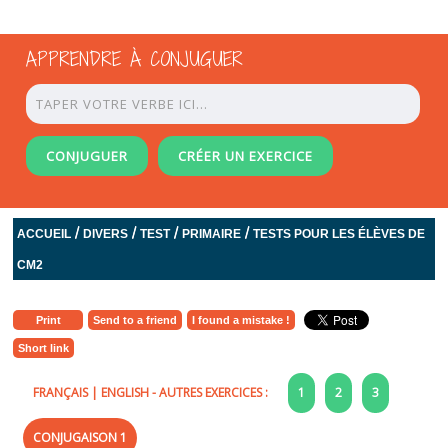
APPRENDRE À CONJUGUER
CONJUGUER
CRÉER UN EXERCICE
/
/
/
/
ACCUEIL
DIVERS
TEST
PRIMAIRE
TESTS POUR LES ÉLÈVES DE
CM2
Print
Send to a friend
I found a mistake !
Short link
FRANÇAIS
|
ENGLISH
- AUTRES EXERCICES :
1
2
3
CONJUGAISON 1