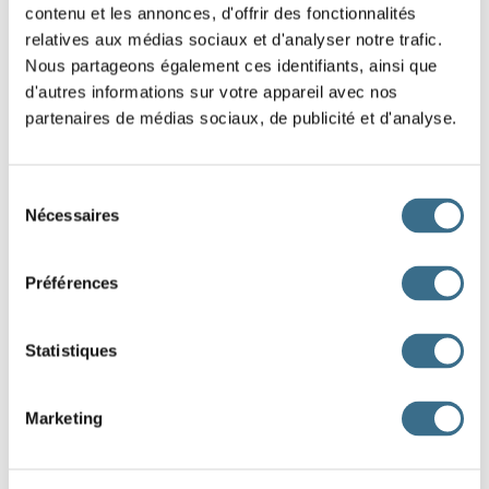
contenu et les annonces, d'offrir des fonctionnalités
après-midi pour jouer aux cartes.
relatives aux médias sociaux et d'analyser notre trafic.
(remplir)
=> Papa
la déclaration d’impôt.
Nous partageons également ces identifiants, ainsi que
d'autres informations sur votre appareil avec nos
6.
partenaires de médias sociaux, de publicité et d'analyse.
Conjugue ces verbes à l’imparfait de l’indicatif, à la
personne demandée.
(Faire)
=> Je
Sélection
(Croire)
=> Elle
Nécessaires
du
(Peindre)
=> Nous
consentement
Préférences
7.
Écris ces phrases à l’imparfait à la personne
correspondante du singulier ou du pluriel.
(Si la phrase
Statistiques
est au singulier vous devez la conjuguer au pluriel, si la
phrase est au pluriel vous devez la conjuguer au singulier)
Marketing
Nous lavions les carreaux. =>
Tu portais le courrier. =>