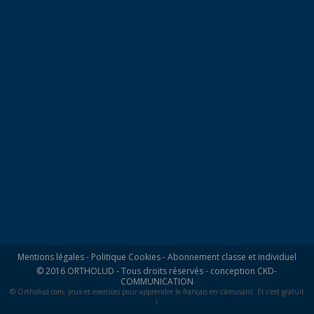
Mentions légales
-
Politique Cookies
-
Abonnement classe et individuel
© 2016 ORTHOLUD - Tous droits réservés - conception
CKD-
COMMUNICATION
© Ortholud.com, jeux et exercices pour apprendre le français en s'amusant. Et c'est gratuit
!