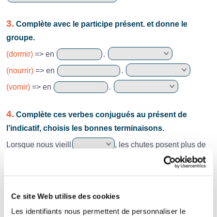
3.
Complète avec le participe présent. et donne le
groupe.
(dormir)
=> en
.
(nourrir)
=> en
.
(vomir)
=> en
.
4.
Complète ces verbes conjugués au présent de
l’indicatif, choisis les bonnes terminaisons.
Lorsque nous vieill
, les chutes posent plus de
dangers.
Les enfants grand
trop vite.
Ce site Web utilise des cookies
5.
Conjugue ces verbes en ir au présent de l’indicatif.
Les identifiants nous permettent de personnaliser le
(se réunir)
=> Elles
chaque mardi