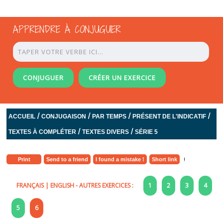
APPRENDRE À CONJUGUER
CONJUGUER
CRÉER UN EXERCICE
/
/
/
/
ACCUEIL
CONJUGAISON
PAR TEMPS
PRÉSENT DE L'INDICATIF
/
/
TEXTES À COMPLÉTER
TEXTES DIVERS
SÉRIE 5
Print
Send to a friend
I found a mistake !
Short link
FRANÇAIS
|
ENGLISH
- AUTRES EXERCICES :
1
2
3
4
5
6