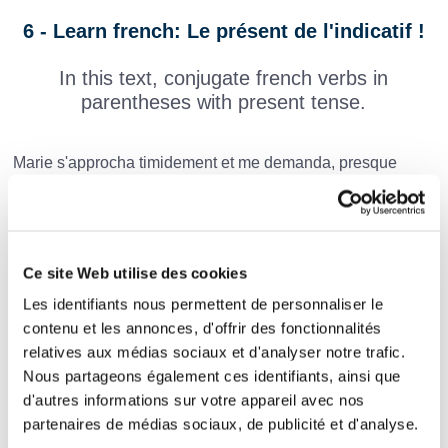
6 - Learn french: Le présent de l'indicatif !
In this text, conjugate french verbs in
parentheses with present tense.
Marie s'approcha timidement et me demanda, presque
sans oser respirer :
« Thomas, que
-tu
(faire)
samedi soir ? »
Evidemment, je n'avais rien de prévu, en dehors d'un tête-
Ce site Web utilise des cookies
à-tête carottes râpées et œufs au plat dans ma petite
Les identifiants nous permettent de personnaliser le
contenu et les annonces, d'offrir des fonctionnalités
cuisine. Je mentis.
relatives aux médias sociaux et d'analyser notre trafic.
« Je
(aller)
voir le dernier Spielberg au cinéma
Nous partageons également ces identifiants, ainsi que
d'autres informations sur votre appareil avec nos
avec des amis. Tu
(pouvoir)
venir avec nous si tu
partenaires de médias sociaux, de publicité et d'analyse.
(vouloir)
. Les critiques
(être)
bonnes. »