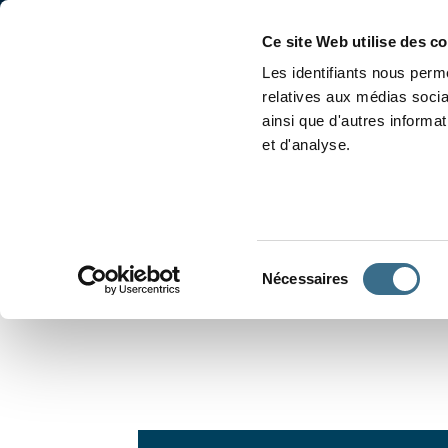
Accueil
Conjugaison
Ce site Web utilise des c
Les identifiants nous perme
relatives aux médias socia
ainsi que d'autres informa
et d'analyse.
APPRENDRE À CONJUGUER
Sélection
Nécessaires
du
consentement