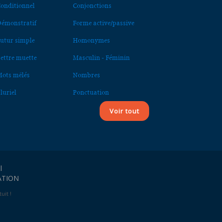
onditionnel
Conjonctions
émonstratif
Forme active/passive
utur simple
Homonymes
ettre muette
Masculin - Féminin
ots mêlés
Nombres
luriel
Ponctuation
Voir tout
l
ATION
uit !