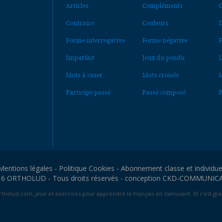
Articles
Compléments
C
Contraire
Couleurs
D
Forme interrogative
Forme négative
F
Imparfait
Jeux du pendu
L
Mots à caser
Mots croisés
M
Participe passé
Passé composé
P
Mentions légales
-
Politique Cookies
-
Abonnement classe et individue
6 ORTHOLUD - Tous droits réservés - conception
CKD-COMMUNIC
tholud.com, jeux et exercices pour apprendre le français en s'amusant. Et c'est grat