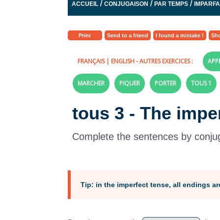
/
/
/
ACCUEIL
CONJUGAISON
PAR TEMPS
IMPARFAI
Print
Send to a friend
I found a mistake !
Sho
FRANÇAIS
|
ENGLISH
- AUTRES EXERCICES :
APP
MARCHER
PIQUER
PORTER
TOUS 1
tous 3 - The impe
Complete the sentences by conjuga
Tip:
in the imperfect tense, all endings are r