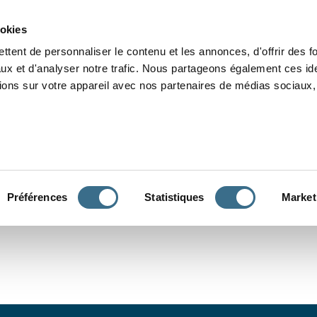
Grammaire
Orthographe
Dictée
Lecture
Vocabulaire
Divers
Par
ookies
ttent de personnaliser le contenu et les annonces, d'offrir des f
ux et d'analyser notre trafic. Nous partageons également ces ide
tions sur votre appareil avec nos partenaires de médias sociaux, 
CONJUGUER
Préférences
Statistiques
Market