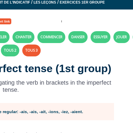
/
/
T DE L'INDICATIF
LES LEÇONS
EXERCICES 1ER GROUPE
rt link
ELER
CHANTER
COMMENCER
DANSER
ESSUYER
JOUER
TOUS 2
TOUS 3
rfect tense (1st group)
ting the verb in brackets in the imperfect
tense.
egular: -ais, -ais, -ait, -ions, -iez, -aient.