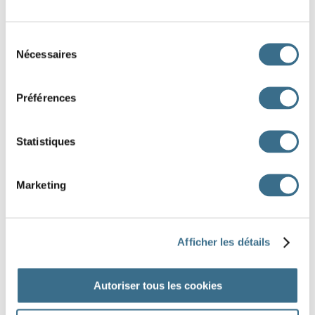
L
L
5 :
Sélection
Nécessaires
du
consentement
O
M
Préférences
C
I
S
U
E
B
F
U
R
Statistiques
O
O
E
R
I
F
U
E
E
I
U
H
Marketing
DONE!
Afficher les détails
Autoriser tous les cookies