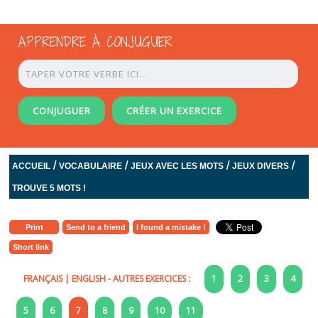
APPRENDRE À CONJUGUER
CONJUGUER
CRÉER UN EXERCICE
/
/
/
/
ACCUEIL
VOCABULAIRE
JEUX AVEC LES MOTS
JEUX DIVERS
TROUVE 5 MOTS !
Print
Send to a friend
I found a mistake !
Short link
FRANÇAIS
|
ENGLISH
- AUTRES EXERCICES :
1
2
3
4
5
6
7
8
9
10
11