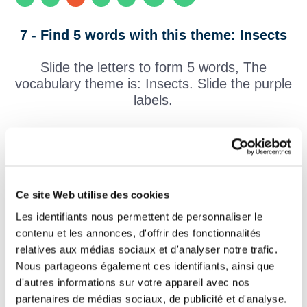
7 - Find 5 words with this theme: Insects
Slide the letters to form 5 words, The
vocabulary theme is: Insects. Slide the purple
labels.
1 :
M
C
Ce site Web utilise des cookies
2 :
A
A
D
Les identifiants nous permettent de personnaliser le
contenu et les annonces, d'offrir des fonctionnalités
3 :
M
T
relatives aux médias sociaux et d'analyser notre trafic.
Nous partageons également ces identifiants, ainsi que
Q
d'autres informations sur votre appareil avec nos
partenaires de médias sociaux, de publicité et d'analyse.
4 :
A