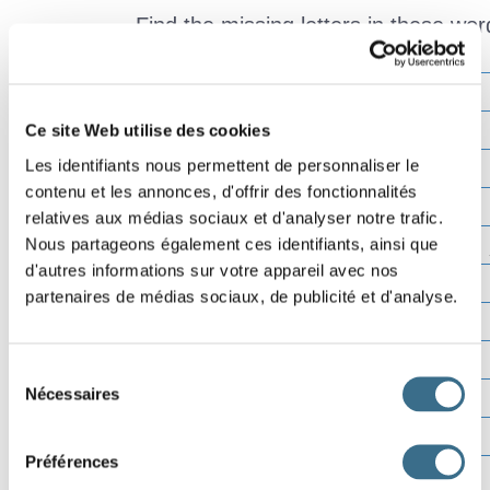
Find the missing letters in these wor
C
R
Effacer
Ce site Web utilise des cookies
Vérifier
F
R
L
Les identifiants nous permettent de personnaliser le
Lettre ?
contenu et les annonces, d'offrir des fonctionnalités
00:00
relatives aux médias sociaux et d'analyser notre trafic.
A
I
Nous partageons également ces identifiants, ainsi que
d'autres informations sur votre appareil avec nos
partenaires de médias sociaux, de publicité et d'analyse.
B
G
Sélection
H
R
Nécessaires
du
consentement
Préférences
M
P