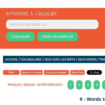
APPRENDRE À CONJUGUER
CONJUGUER
CRÉER UN EXERCICE
/
/
/
/
ACCUEIL
VOCABULAIRE
JEUX AVEC LES MOTS
JEUX DIVERS
TRO
Print
Send to a friend
I found a mistake !
Short link
FRANÇAIS
|
ENGLISH
- AUTRES EXERCICES :
1
2
3
4
9 - Words to