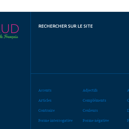
RECHERCHER SUR LE SITE
Accents
Adjectifs
A
Articles
Compléments
C
Contraire
Couleurs
D
Forme interrogative
Forme négative
F