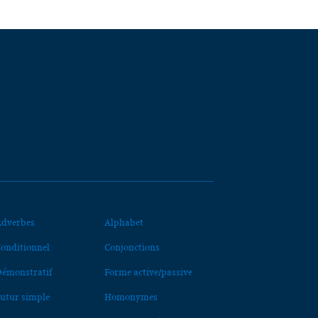
dverbes
Alphabet
onditionnel
Conjonctions
émonstratif
Forme active/passive
utur simple
Homonymes