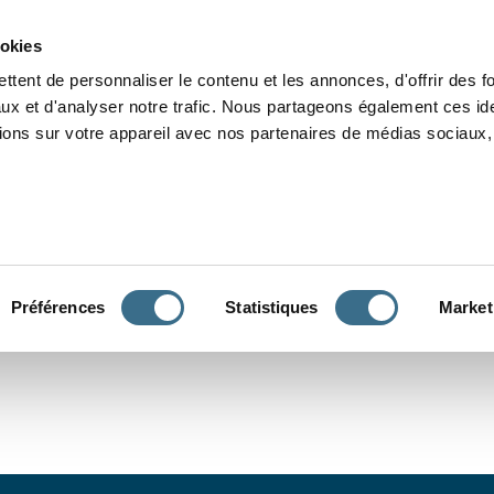
Grammaire
Orthographe
Dictée
Lecture
Vocabulaire
Divers
Par
ookies
ttent de personnaliser le contenu et les annonces, d'offrir des f
ux et d'analyser notre trafic. Nous partageons également ces ide
tions sur votre appareil avec nos partenaires de médias sociaux, 
CONJUGUER
Préférences
Statistiques
Market