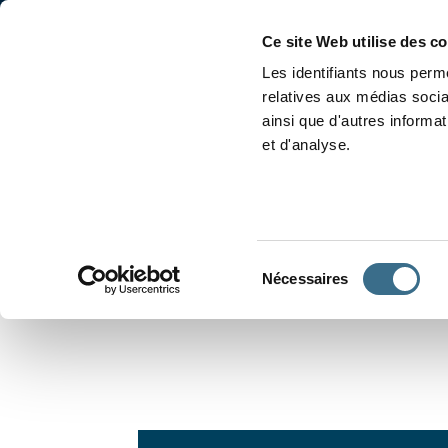
Accueil
Conjugaison
Ce site Web utilise des c
Les identifiants nous perme
relatives aux médias socia
ainsi que d'autres informa
et d'analyse.
APPRENDRE À CONJUGUER
Sélection
Nécessaires
du
consentement