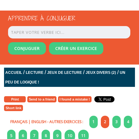
APPRENDRE À CONJUGUER
CONJUGUER
CRÉER UN EXERCICE
/
/
/
/
ACCUEIL
LECTURE
JEUX DE LECTURE
JEUX DIVERS (2)
UN
PEU DE LOGIQUE !
Print
Send to a friend
I found a mistake !
Short link
FRANÇAIS
|
ENGLISH
- AUTRES EXERCICES :
1
2
3
4
5
6
7
8
9
10
11