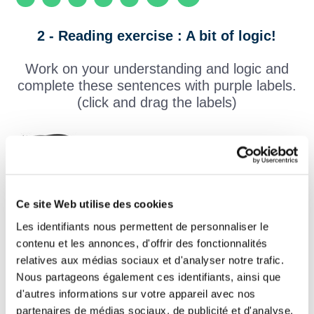
2 - Reading exercise : A bit of logic!
Work on your understanding and logic and
complete these sentences with purple labels.
(click and drag the labels)
Nous avons réparé la barrière avec un fil
de
.
Je lui ai offert un bouquet de
.
Ce site Web utilise des cookies
Les identifiants nous permettent de personnaliser le
Elle a mangé un carré de
.
contenu et les annonces, d'offrir des fonctionnalités
Tu as apporté un pack de six bouteilles de
relatives aux médias sociaux et d'analyser notre trafic.
Nous partageons également ces identifiants, ainsi que
.
d'autres informations sur votre appareil avec nos
partenaires de médias sociaux, de publicité et d'analyse.
Nous avons fait livrer trois stères de
.