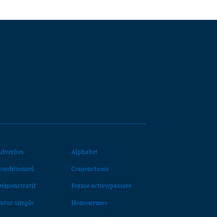
dverbes
Alphabet
onditionnel
Conjonctions
émonstratif
Forme active/passive
utur simple
Homonymes