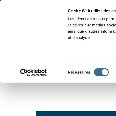
Accueil
Conjugaison
Ce site Web utilise des c
Les identifiants nous perme
relatives aux médias socia
ainsi que d'autres informa
et d'analyse.
APPRENDRE À CONJUGUER
Sélection
Nécessaires
du
consentement