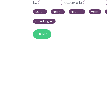
La
recouvre la
soleil
neige
moulin
vent
montagne
DONE!