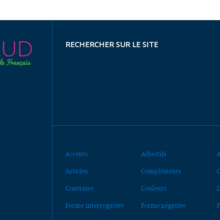
RECHERCHER SUR LE SITE
Accents
Adjectifs
A
Articles
Compléments
C
Contraire
Couleurs
D
Forme interrogative
Forme négative
F