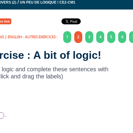
/
IVERS (2)
UN PEU DE LOGIQUE ! CE2-CM1
rt link
IS
|
ENGLISH
- AUTRES EXERCICES :
1
2
3
4
5
6
cise : A bit of logic!
logic and complete these sentences with
click and drag the labels)
.