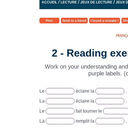
/
/
/
ACCUEIL
LECTURE
JEUX DE LECTURE
JEUX D
Print
Send to a friend
I found a mistake !
Sho
FRANÇA
2 - Reading exer
Work on your understanding and 
purple labels. (
Le
éclaire la
.
La
éclaire la
.
Le
fait tourner le
La
remplit la
.