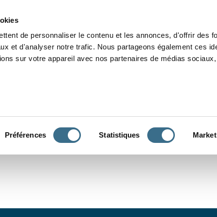
Grammaire
Orthographe
Dictée
Lecture
Vocabulaire
Divers
Par
ookies
ttent de personnaliser le contenu et les annonces, d'offrir des f
ux et d'analyser notre trafic. Nous partageons également ces ide
tions sur votre appareil avec nos partenaires de médias sociaux, 
CONJUGUER
Préférences
Statistiques
Market