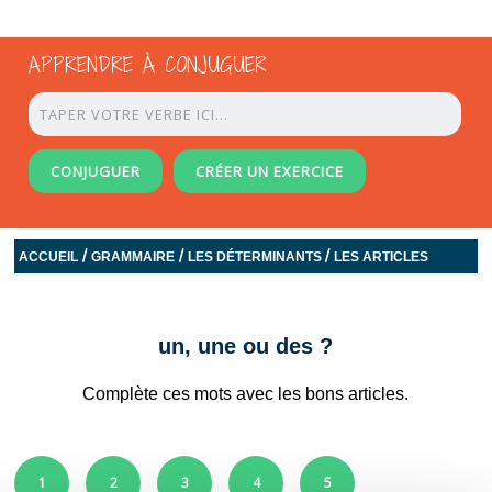
APPRENDRE À CONJUGUER
CONJUGUER
CRÉER UN EXERCICE
/
/
/
ACCUEIL
GRAMMAIRE
LES DÉTERMINANTS
LES ARTICLES
un, une ou des ?
Complète ces mots avec les bons articles.
1
2
3
4
5