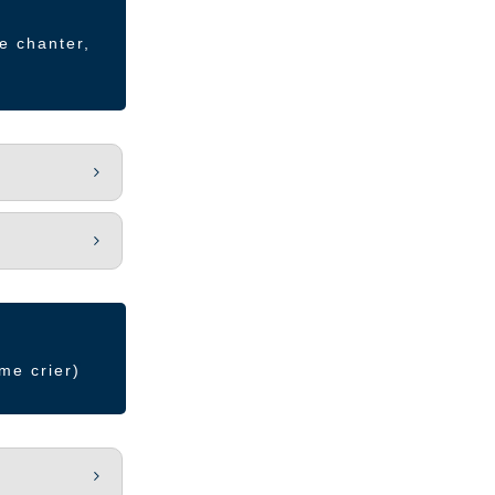
e chanter,
me crier)