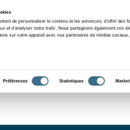
Grammaire
Orthographe
Dictée
Lecture
Vocabulaire
Divers
Par
ookies
ttent de personnaliser le contenu et les annonces, d'offrir des f
ux et d'analyser notre trafic. Nous partageons également ces ide
tions sur votre appareil avec nos partenaires de médias sociaux, 
CONJUGUER
Préférences
Statistiques
Market