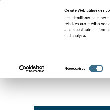
Accueil
Conjugaison
Ce site Web utilise des c
Les identifiants nous perme
relatives aux médias socia
ainsi que d'autres informa
et d'analyse.
APPRENDRE À CONJUGUER
Sélection
Nécessaires
du
consentement