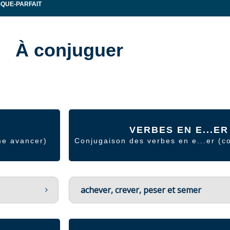
-QUE-PARFAIT
À conjuguer
VERBES EN E...ER
me avancer)
Conjugaison des verbes en e...er (
achever, crever, peser et semer