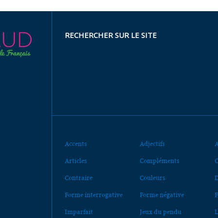
RECHERCHER SUR LE SITE
Accents
Adjectifs
A
Articles
Compléments
C
Contraire
Couleurs
D
Forme interrogative
Forme négative
F
Imparfait
Jeux du pendu
L