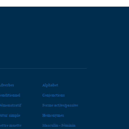
dverbes
Alphabet
onditionnel
Conjonctions
émonstratif
Forme active/passive
utur simple
Homonymes
ettre muette
Masculin - Féminin