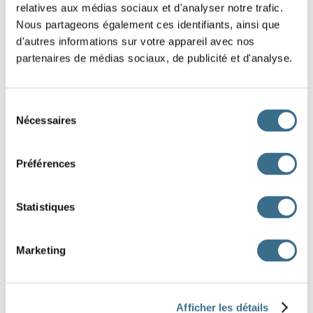
relatives aux médias sociaux et d'analyser notre trafic.
Nous partageons également ces identifiants, ainsi que
d'autres informations sur votre appareil avec nos
partenaires de médias sociaux, de publicité et d'analyse.
1 :
2 :
Sélection
Nécessaires
du
3 :
4 :
consentement
Préférences
5 :
6 :
Statistiques
7 :
8 :
Marketing
anorak
bonnet
pelle à neige
gants
Afficher les détails
bottes
pull
écharpe
neige