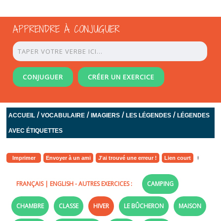
APPRENDRE À CONJUGUER
CONJUGUER
CRÉER UN EXERCICE
/
/
/
/
ACCUEIL
VOCABULAIRE
IMAGIERS
LES LÉGENDES
LÉGENDES
AVEC ÉTIQUETTES
Imprimer
Envoyer à un ami
J'ai trouvé une erreur !
Lien court
FRANÇAIS
|
ENGLISH
- AUTRES EXERCICES :
CAMPING
CHAMBRE
CLASSE
HIVER
LE BÛCHERON
MAISON