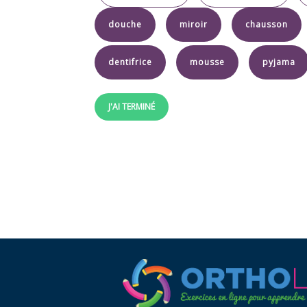
douche
miroir
chausson
dentifrice
mousse
pyjama
J'AI TERMINÉ