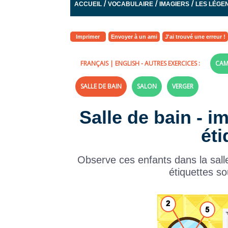
/
/
/
ACCUEIL
VOCABULAIRE
IMAGIERS
LES LÉGE
Imprimer
Envoyer à un ami
J'ai trouvé une erreur !
FRANÇAIS
|
ENGLISH
- AUTRES EXERCICES :
CAM
SALLE DE BAIN
SALON
VERGER
Salle de bain - i
éti
Observe ces enfants dans la salle
étiquettes s