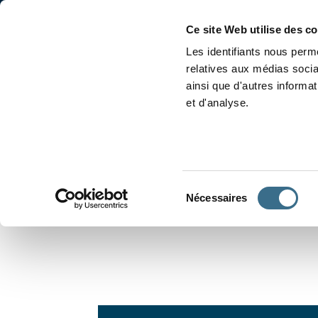
Accueil
Conjugaison
Ce site Web utilise des c
Les identifiants nous perme
relatives aux médias socia
ainsi que d'autres informa
et d'analyse.
APPRENDRE À CONJUGUER
Sélection
Nécessaires
du
consentement