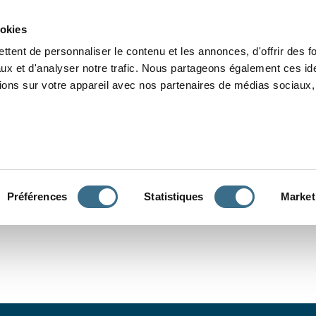
Grammaire
Orthographe
Dictée
Lecture
Vocabulaire
Divers
Par
ookies
ttent de personnaliser le contenu et les annonces, d'offrir des f
ux et d'analyser notre trafic. Nous partageons également ces ide
tions sur votre appareil avec nos partenaires de médias sociaux, 
CONJUGUER
Préférences
Statistiques
Market