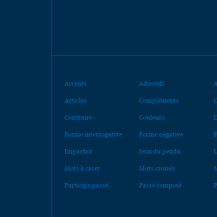
Accents
Adjectifs
A
Articles
Compléments
C
Contraire
Couleurs
D
Forme interrogative
Forme négative
F
Imparfait
Jeux du pendu
L
Mots à caser
Mots croisés
M
Participe passé
Passé composé
P