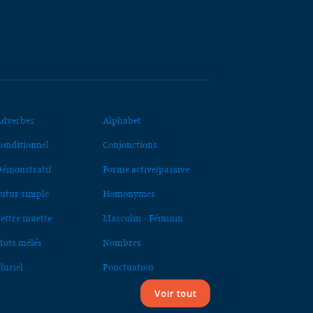
dverbes
Alphabet
onditionnel
Conjonctions
émonstratif
Forme active/passive
utur simple
Homonymes
ettre muette
Masculin - Féminin
ots mêlés
Nombres
luriel
Ponctuation
Voir tout