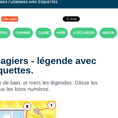
/
NDES
LÉGENDES AVEC ÉTIQUETTES
Lien court
PING
CHAMBRE
CLASSE
HIVER
LE BÛCHERON
MAISON
magiers - légende avec
quettes.
 de bain, et mets les légendes. Glisse les
ous les bons numéros.