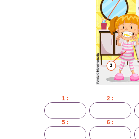
1 :
2 :
5 :
6 :