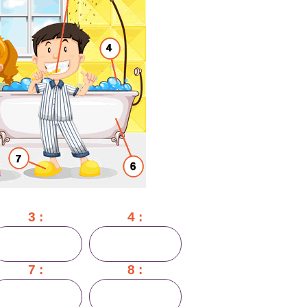
3 :
4 :
7 :
8 :